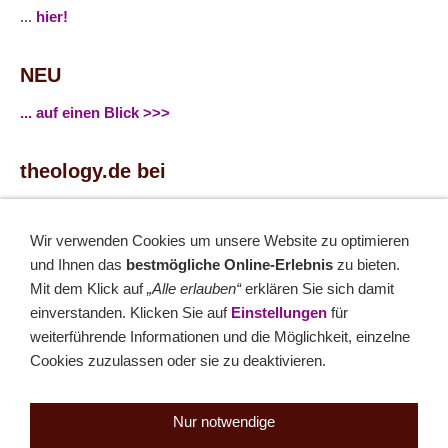
...
hier!
NEU
... auf einen Blick >>>
theology.de bei
...
Facebook
...
Twitter
Wir verwenden Cookies um unsere Website zu optimieren
und Ihnen das
bestmögliche Online-Erlebnis
zu bieten.
Monatsrätsel
Mit dem Klick auf
„Alle erlauben“
erklären Sie sich damit
einverstanden. Klicken Sie auf
Einstellungen
für
Rätseln & Gewinnen!
weiterführende Informationen und die Möglichkeit, einzelne
Cookies zuzulassen oder sie zu deaktivieren.
Seit 18.10.1999
Nur notwendige