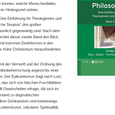
n können, welche Menschenbilder,
im Hintergrund stehen.
ine Einführung für Theologinnen und
che Skepsis“ drei großen
taunlich gegenwärtig sind. Nach dem
richtet dieser zweite Band den Blick
Damit kommen Denkformen in den
das frühe Christentum herausforderten
mit der Vernunft und der Ordnung des
Selbstbeherrschung angesichts einer
ann. Der Epikureismus fragt nach Lust,
 das sich von falschen Furchtbildern
lt Gewissheiten infrage, übt sich im
bstand zu dogmatischen
ntiken Denkweisen sind keineswegs
Lebenskunst, säkularer Spiritualität,