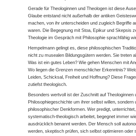
Gerade für Theologinnen und Theologen ist diese Ausei
Glaube entstand nicht außerhalb der antiken Geisteswel
machen, von ihr unterscheiden und zugleich Begriffe a
waren. Die Begegnung mit Stoa, Epikur und Skepsis ze
Theologie im Gespräch mit Philosophie sprachfähig w
Hempelmann gelingt es, diese philosophischen Traditio
nicht zu musealen Bildungsgütern werden. Sie treten a
Was ist ein gutes Leben? Wie gehen Menschen mit An
Wo liegen die Grenzen menschlicher Erkenntnis? Welch
Leiden, Schicksal, Freiheit und Hoffnung? Diese Frage
zutiefst theologisch.
Besonders wertvoll ist der Zuschnitt auf Theologinnen
Philosophiegeschichte um ihrer selbst willen, sondern
philosophischer Denkformen. Wer predigt, unterrichtet, 
systematisch-theologisch arbeitet, begegnet immer w
ausdrücklich benannt werden. Der Mensch soll autonom
werden, skeptisch prüfen, sich selbst optimieren oder s