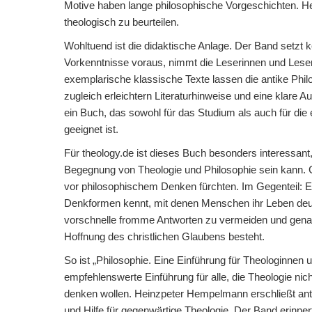
Motive haben lange philosophische Vorgeschichten. He
theologisch zu beurteilen.
Wohltuend ist die didaktische Anlage. Der Band setzt
Vorkenntnisse voraus, nimmt die Leserinnen und Leser 
exemplarische klassische Texte lassen die antike Phi
zugleich erleichtern Literaturhinweise und eine klare 
ein Buch, das sowohl für das Studium als auch für die
geeignet ist.
Für theology.de ist dieses Buch besonders interessant, 
Begegnung von Theologie und Philosophie sein kann. C
vor philosophischem Denken fürchten. Im Gegenteil: Er
Denkformen kennt, mit denen Menschen ihr Leben deuten
vorschnelle fromme Antworten zu vermeiden und genau
Hoffnung des christlichen Glaubens besteht.
So ist „Philosophie. Eine Einführung für Theologinnen 
empfehlenswerte Einführung für alle, die Theologie ni
denken wollen. Heinzpeter Hempelmann erschließt ant
und Hilfe für gegenwärtige Theologie. Der Band erinn