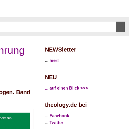
ührung
NEWSletter
...
hier!
NEU
... auf einen Blick >>>
logen. Band
theology.de bei
...
Facebook
...
Twitter