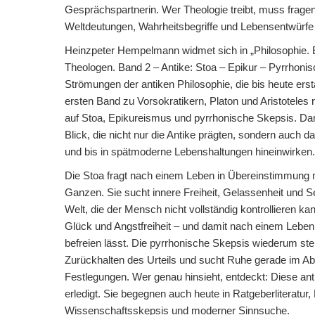
Gesprächspartnerin. Wer Theologie treibt, muss frage
Weltdeutungen, Wahrheitsbegriffe und Lebensentwürfe 
Heinzpeter Hempelmann widmet sich in „Philosophie. E
Theologen. Band 2 – Antike: Stoa – Epikur – Pyrrhonis
Strömungen der antiken Philosophie, die bis heute ers
ersten Band zu Vorsokratikern, Platon und Aristoteles 
auf Stoa, Epikureismus und pyrrhonische Skepsis. 
Blick, die nicht nur die Antike prägten, sondern auch 
und bis in spätmoderne Lebenshaltungen hineinwirken.
Die Stoa fragt nach einem Leben in Übereinstimmung 
Ganzen. Sie sucht innere Freiheit, Gelassenheit und 
Welt, die der Mensch nicht vollständig kontrollieren k
Glück und Angstfreiheit – und damit nach einem Leben,
befreien lässt. Die pyrrhonische Skepsis wiederum stel
Zurückhalten des Urteils und sucht Ruhe gerade im A
Festlegungen. Wer genau hinsieht, entdeckt: Diese a
erledigt. Sie begegnen auch heute in Ratgeberliteratur, 
Wissenschaftsskepsis und moderner Sinnsuche.