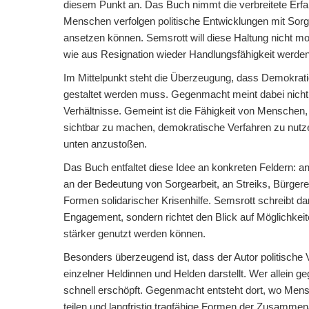
diesem Punkt an. Das Buch nimmt die verbreitete Erf
Menschen verfolgen politische Entwicklungen mit Sorge
ansetzen können. Semsrott will diese Haltung nicht mor
wie aus Resignation wieder Handlungsfähigkeit werde
Im Mittelpunkt steht die Überzeugung, dass Demokratie 
gestaltet werden muss. Gegenmacht meint dabei nicht
Verhältnisse. Gemeint ist die Fähigkeit von Menschen, 
sichtbar zu machen, demokratische Verfahren zu nutz
unten anzustoßen.
Das Buch entfaltet diese Idee an konkreten Feldern: a
an der Bedeutung von Sorgearbeit, an Streiks, Bürgeren
Formen solidarischer Krisenhilfe. Semsrott schreibt da
Engagement, sondern richtet den Blick auf Möglichkeit
stärker genutzt werden können.
Besonders überzeugend ist, dass der Autor politische 
einzelner Heldinnen und Helden darstellt. Wer allein g
schnell erschöpft. Gegenmacht entsteht dort, wo Men
teilen und langfristig tragfähige Formen der Zusammen