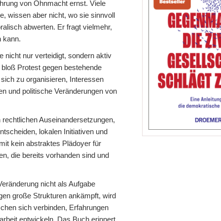
ahrung von Ohnmacht ernst. Viele
, wissen aber nicht, wo sie sinnvoll
alisch abwerten. Er fragt vielmehr,
n kann.
nicht nur verteidigt, sondern aktiv
 bloß Protest gegen bestehende
sich zu organisieren, Interessen
en und politische Veränderungen von
n rechtlichen Auseinandersetzungen,
tscheiden, lokalen Initiativen und
mit kein abstraktes Plädoyer für
en, die bereits vorhanden sind und
Veränderung nicht als Aufgabe
egen große Strukturen ankämpft, wird
schen sich verbinden, Erfahrungen
arbeit entwickeln. Das Buch erinnert