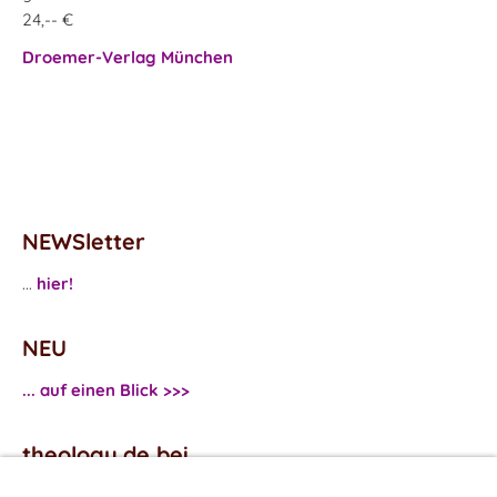
24,-- €
Droemer-Verlag München
NEWSletter
...
hier!
NEU
... auf einen Blick >>>
theology.de bei
...
Facebook