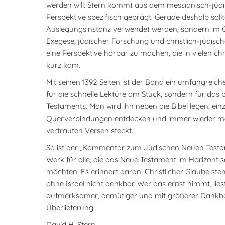
werden will. Stern kommt aus dem messianisch-jüdis
Perspektive spezifisch geprägt. Gerade deshalb soll
Auslegungsinstanz verwendet werden, sondern im Ge
Exegese, jüdischer Forschung und christlich-jüdische
eine Perspektive hörbar zu machen, die in vielen ch
kurz kam.
Mit seinen 1392 Seiten ist der Band ein umfangreiche
für die schnelle Lektüre am Stück, sondern für das
Testaments. Man wird ihn neben die Bibel legen, ein
Querverbindungen entdecken und immer wieder merk
vertrauten Versen steckt.
So ist der „Kommentar zum Jüdischen Neuen Testame
Werk für alle, die das Neue Testament im Horizont s
möchten. Es erinnert daran: Christlicher Glaube steh
ohne Israel nicht denkbar. Wer das ernst nimmt, lies
aufmerksamer, demütiger und mit größerer Dankbarke
Überlieferung.
David H. Stern