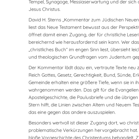
Tempel, Synagoge, Messiaserwartung und der sich
Jesus Christus.
David H. Sterns „Kommentar zum Jüdischen Neuen T
liest das Neue Testament bewusst aus der Perspekti
öffnet damit einen Zugang, der für christliche Les
bereichernd wie herausfordernd sein kann. Wer das
„christliches Buch“ im engen Sinn liest, übersieht leic
und theologischen Grundfragen vom Judentum gep
Der Kommentar lädt dazu ein, vertraute Texte neu z
Reich Gottes, Gesetz, Gerechtigkeit, Bund, Sünde, E
Gemeinde erhalten eine größere Tiefe, wenn sie in 
wahrgenommen werden. Das gilt für die Evangelien 
Apostelgeschichte, die Paulusbriefe und die übrigen
Stern hilft, die Linien zwischen Altem und Neuem Te
das eine gegen das andere auszuspielen.
Besonders wertvoll ist dieser Zugang dort, wo chris
problematische Verkürzungen hervorgebracht hat.
bloße Vorgeschichte des Christentums behandelt. Z