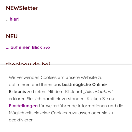
NEWSletter
...
hier!
NEU
... auf einen Blick >>>
theology.de bei
...
Facebook
Wir verwenden Cookies um unsere Website zu
...
Twitter
optimieren und Ihnen das
bestmögliche Online-
Erlebnis
zu bieten. Mit dem Klick auf
„Alle erlauben“
erklären Sie sich damit einverstanden. Klicken Sie auf
Monatsrätsel
Einstellungen
für weiterführende Informationen und die
Rätseln & Gewinnen!
Möglichkeit, einzelne Cookies zuzulassen oder sie zu
deaktivieren.
Seit 18.10.1999