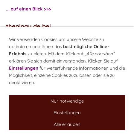
... auf einen Blick >>>
theology.de bei
...
Facebook
Wir verwenden Cookies um unsere Website zu
...
Twitter
optimieren und Ihnen das
bestmögliche Online-
Erlebnis
zu bieten. Mit dem Klick auf
„Alle erlauben“
erklären Sie sich damit einverstanden. Klicken Sie auf
Monatsrätsel
Einstellungen
für weiterführende Informationen und die
Rätseln & Gewinnen!
Möglichkeit, einzelne Cookies zuzulassen oder sie zu
deaktivieren.
Seit 18.10.1999
Nur notwendige
Einstellungen
Sitemap
NEWSletter
LINK-Hinweis
Disclaimer
Datenschutzerklärung
Über uns
Alle erlauben
Kontakt
Impressum
Cookies