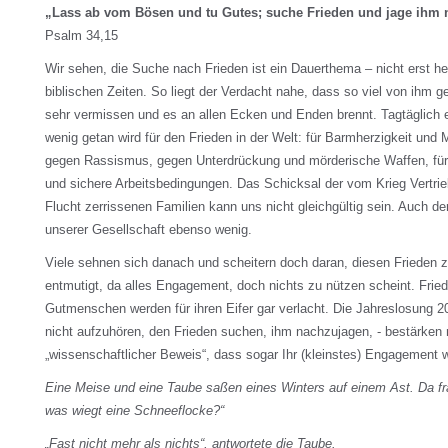
„Lass ab vom Bösen und tu Gutes; suche Frieden und jage ihm 
Psalm 34,15
Wir sehen, die Suche nach Frieden ist ein Dauerthema – nicht erst h
biblischen Zeiten. So liegt der Verdacht nahe, dass so viel von ihm ger
sehr vermissen und es an allen Ecken und Enden brennt. Tagtäglich e
wenig getan wird für den Frieden in der Welt: für Barmherzigkeit und 
gegen Rassismus, gegen Unterdrückung und mörderische Waffen, fü
und sichere Arbeitsbedingungen. Das Schicksal der vom Krieg Vertrie
Flucht zerrissenen Familien kann uns nicht gleichgültig sein. Auch d
unserer Gesellschaft ebenso wenig.
Viele sehnen sich danach und scheitern doch daran, diesen Frieden z
entmutigt, da alles Engagement, doch nichts zu nützen scheint. Fried
Gutmenschen werden für ihren Eifer gar verlacht. Die Jahreslosung 2
nicht aufzuhören, den Frieden suchen, ihm nachzujagen, - bestärken
„wissenschaftlicher Beweis“, dass sogar Ihr (kleinstes) Engagement wi
Eine Meise und eine Taube saßen eines Winters auf einem Ast. Da fr
was wiegt eine Schneeflocke?“
„Fast nicht mehr als nichts“, antwortete die Taube.