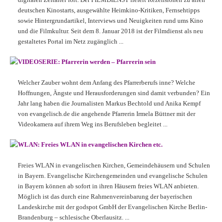
deutschen Kinostarts, ausgewählte Heimkino-Kritiken, Fernsehtipps
sowie Hintergrundartikel, Interviews und Neuigkeiten rund ums Kino
und die Filmkultur. Seit dem 8. Januar 2018 ist der Filmdienst als neu
gestaltetes Portal im Netz zugänglich ...
VIDEOSERIE: Pfarrerin werden – Pfarrerin sein
Welcher Zauber wohnt dem Anfang des Pfarrerberufs inne? Welche
Hoffnungen, Ängste und Herausforderungen sind damit verbunden? Ein
Jahr lang haben die Journalisten Markus Bechtold und Anika Kempf
von evangelisch.de die angehende Pfarrerin Irmela Büttner mit der
Videokamera auf ihrem Weg ins Berufsleben begleitet ...
WLAN: Freies WLAN in evangelischen Kirchen etc.
Freies WLAN in evangelischen Kirchen, Gemeindehäusern und Schulen
in Bayern. Evangelische Kirchengemeinden und evangelische Schulen
in Bayern können ab sofort in ihren Häusern freies WLAN anbieten.
Möglich ist das durch eine Rahmenvereinbarung der bayerischen
Landeskirche mit der godspot GmbH der Evangelischen Kirche Berlin-
Brandenburg – schlesische Oberlausitz. ...