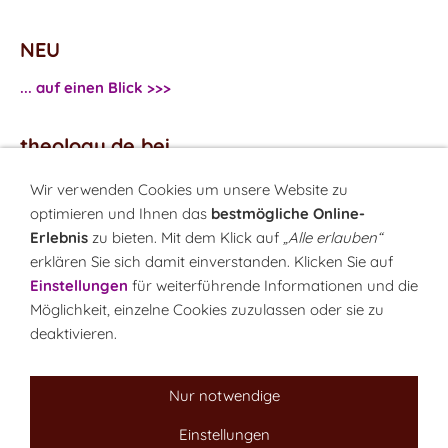
NEU
... auf einen Blick >>>
theology.de bei
...
Facebook
Wir verwenden Cookies um unsere Website zu
...
Twitter
optimieren und Ihnen das
bestmögliche Online-
Erlebnis
zu bieten. Mit dem Klick auf
„Alle erlauben“
erklären Sie sich damit einverstanden. Klicken Sie auf
Monatsrätsel
Einstellungen
für weiterführende Informationen und die
Rätseln & Gewinnen!
Möglichkeit, einzelne Cookies zuzulassen oder sie zu
deaktivieren.
Seit 18.10.1999
Nur notwendige
Einstellungen