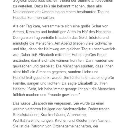
Sogleich beschloss sie, ein Viertel der Summe an die Armen
zu verteilen. Dazu ließ sie bekannt machen, dass alle
Notleidenden der Umgebung an einem bestimmten Tag ins
Hospital kommen sollten.
Als der Tag kam, versammelte sich eine große Schar von
Armen, Kranken und bedürftigen Alten im Hof des Hospitals.
Den ganzen Tag verteilte Elisabeth das Geld, tröstete und
ermutigte die Menschen. Am Abend blieben viele Schwache
und Alte, denn der Heimweg am gleichen Tag zu beschwerlich
war. Daher ließ Elisabeth mitten im Hof ein großes Feuer
anzünden, damit sich alle wärmen konnten. Dann wurden sie
gewaschen und gespeist. Die Menschen spürten, dass ihnen
nicht bloß ein Almosen gegeben, sondern Liebe und
Herzlichkeit geschenkt wurde. Sie fühlten sich als eine große
Familie, sangen und lachten. Da sagte Elisabeth zu ihren
Helfern: "Seht, ich habe immer gesagt: Ihr sollt die Menschen
fröhlich machen und Freunde gewinnen!"
Das wurde Elisabeth nie vergessen. Sie wurde zu einer
weithin verehrten Heiligen der Nächstenliebe. Daher tragen
Sozialstationen, Krankenhäuser, Altenheime,
Wohlfahrtseinrichtungen, Kirchen und Klöster ihren Namen.
Sie ist die Patronin von Ordensgemeinschaften, der