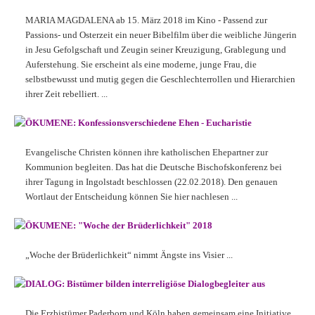
MARIA MAGDALENA ab 15. März 2018 im Kino - Passend zur
Passions- und Osterzeit ein neuer Bibelfilm über die weibliche Jüngerin
in Jesu Gefolgschaft und Zeugin seiner Kreuzigung, Grablegung und
Auferstehung. Sie erscheint als eine moderne, junge Frau, die
selbstbewusst und mutig gegen die Geschlechterrollen und Hierarchien
ihrer Zeit rebelliert. ...
ÖKUMENE: Konfessionsverschiedene Ehen - Eucharistie
Evangelische Christen können ihre katholischen Ehepartner zur
Kommunion begleiten. Das hat die Deutsche Bischofskonferenz bei
ihrer Tagung in Ingolstadt beschlossen (22.02.2018). Den genauen
Wortlaut der Entscheidung können Sie hier nachlesen ...
ÖKUMENE: "Woche der Brüderlichkeit" 2018
„Woche der Brüderlichkeit“ nimmt Ängste ins Visier ...
DIALOG: Bistümer bilden interreligiöse Dialogbegleiter aus
Die Erzbistümer Paderborn und Köln haben gemeinsam eine Initiative