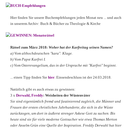
BUCH-Empfehlungen
Hier finden Sie unsere Buchempfehlungen jeden Monat neu ... und auch
in unserem Archiv: Buch & Bücher zu Theologie & Kirche
GEWINNEN: Monatsrätsel
Rätsel zum März 2018:
Woher hat der Karfreitag seinen Namen?
a) Vom althochdeutschen "kara": Klage.
b) Vom Papst Karfrei I.
c) Vom Osterevangelium, das in der Ursprache mit "Karfrei" beginnt.
... einen Tipp finden Sie
hier
. Einsendeschluss ist der 24.03.2018.
Natürlich gibt es auch etwas zu gewinnen:
3 x
Derwahl, Freddy
: Weisheiten der Wüstenväter
Sie sind eigentümlich fremd und faszinierend zugleich, die Männer und
Frauen der ersten christlichen Jahrhunderte, die sich in die Wüste
zurückzogen, um dort in äußerst strenger Askese Gott zu suchen. Bis
heute sind sie für viele moderne Gottsucher wie etwa Thomas Merton
oder Anselm Grün eine Quelle der Inspiration. Freddy Derwahl hat hier