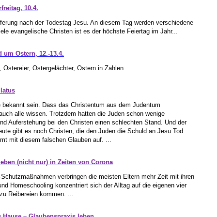
reitag, 10.4.
lieferung nach der Todestag Jesu. An diesem Tag werden verschiedene
ele evangelische Christen ist es der höchste Feiertag im Jahr...
 um Ostern, 12.-13.4.
Ostereier, Ostergelächter, Ostern in Zahlen
latus
e bekannt sein. Dass das Christentum aus dem Judentum
 auch alle wissen. Trotzdem hatten die Juden schon wenige
nd Auferstehung bei den Christen einen schlechten Stand. Und der
eute gibt es noch Christen, die den Juden die Schuld an Jesu Tod
mt mit diesem falschen Glauben auf. ...
ben (nicht nur) in Zeiten von Corona
a-Schutzmaßnahmen verbringen die meisten Eltern mehr Zeit mit ihren
nd Homeschooling konzentriert sich der Alltag auf die eigenen vier
zu Reibereien kommen. ...
 Hause – Glaubenspraxis leben