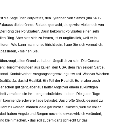
nst die Sage über Polykrates, den Tyrannen von Samos (um 540 v.
797 daraus die berühmte Ballade gemacht, die gewiss viele noch von
„Der Ring des Polykrates“. Darin bekommt Polykrates einen sehr
 Ring. Aber statt sich zu freuen, ist er unglücklich, weil er in
rlieren. Wie kann man nur so töricht sein, frage Sie sich vermutlich.
 passieren, - meinen Sie.
 überzeugt, allen Grund zu haben, ängstlich zu sein. Die Corona-
en: Horrormeldungen aus Italien, den USA, dem Iran zeigen Särge,
rsonal. Kontaktverbot, Ausgangsbegrenzung usw. usf. Was vor Wochen
lität. Ja, das ist Realität. Ein Teil der Realität. Es ist aber auch
Menschen gut geht, aber aus lauter Angst vor einem zukünftigen
heit zerstören sie ihr – eingeschränktes - Leben. Die guten Tage
um kommende schwere Tage belastet. Das große Glück, gesund zu
liebt zu werden, können viele gar nicht auskosten, weil sie voller
abei haben Ängste und Sorgen noch nie etwas wirklich verändert,
nd klein machen, - das soll zudem ganz schlecht für das