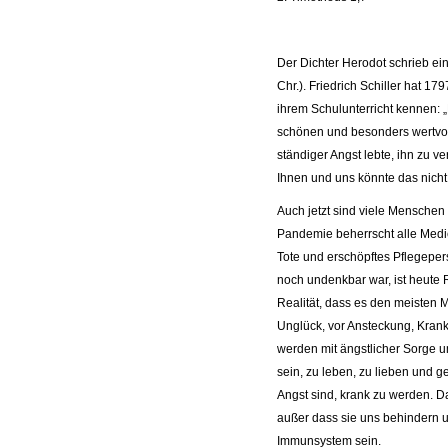
Der Dichter Herodot schrieb ei
Chr.). Friedrich Schiller hat 1
ihrem Schulunterricht kennen: 
schönen und besonders wertvollen
ständiger Angst lebte, ihn zu ve
Ihnen und uns könnte das nicht
Auch jetzt sind viele Menschen
Pandemie beherrscht alle Medi
Tote und erschöpftes Pflegepe
noch undenkbar war, ist heute Rea
Realität, dass es den meisten 
Unglück, vor Ansteckung, Krank
werden mit ängstlicher Sorge 
sein, zu leben, zu lieben und ge
Angst sind, krank zu werden. D
außer dass sie uns behindern u
Immunsystem sein.