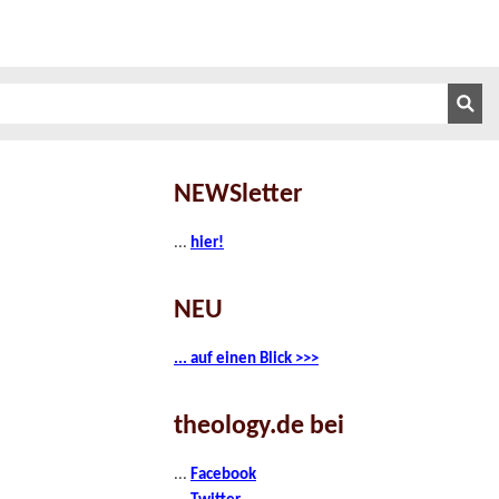
NEWSletter
...
hier!
NEU
... auf einen Blick >>>
theology.de bei
...
Facebook