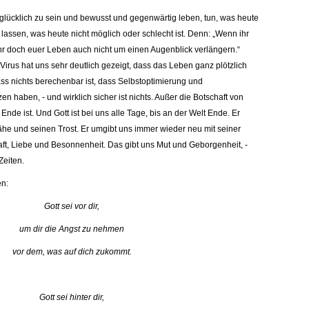
 glücklich zu sein und bewusst und gegenwärtig leben, tun, was heute
e lassen, was heute nicht möglich oder schlecht ist. Denn: „Wenn ihr
 ihr doch euer Leben auch nicht um einen Augenblick verlängern.“
 Virus hat uns sehr deutlich gezeigt, dass das Leben ganz plötzlich
ss nichts berechenbar ist, dass Selbstoptimierung und
n haben, - und wirklich sicher ist nichts. Außer die Botschaft von
Ende ist. Und Gott ist bei uns alle Tage, bis an der Welt Ende. Er
he und seinen Trost. Er umgibt uns immer wieder neu mit seiner
aft, Liebe und Besonnenheit. Das gibt uns Mut und Geborgenheit, -
Zeiten.
en:
Gott sei vor dir,
um dir die Angst zu nehmen
vor dem, was auf dich zukommt.
Gott sei hinter dir,