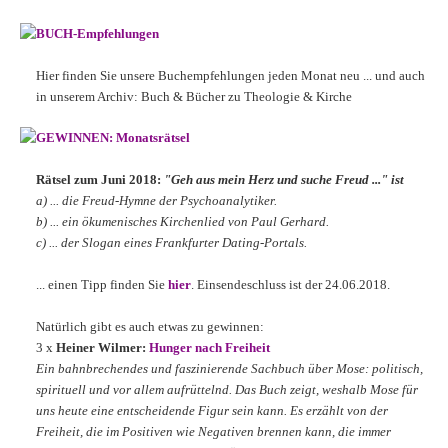
BUCH-Empfehlungen
Hier finden Sie unsere Buchempfehlungen jeden Monat neu ... und auch
in unserem Archiv: Buch & Bücher zu Theologie & Kirche
GEWINNEN: Monatsrätsel
Rätsel zum Juni 2018:
"Geh aus mein Herz und suche Freud ..." ist
a) ... die Freud-Hymne der Psychoanalytiker.
b) ... ein ökumenisches Kirchenlied von Paul Gerhard.
c) ... der Slogan eines Frankfurter Dating-Portals.
... einen Tipp finden Sie
hier
. Einsendeschluss ist der 24.06.2018.
Natürlich gibt es auch etwas zu gewinnen:
3 x
Heiner Wilmer:
Hunger nach Freiheit
Ein bahnbrechendes und faszinierende Sachbuch über Mose: politisch,
spirituell und vor allem aufrüttelnd. Das Buch zeigt, weshalb Mose für
uns heute eine entscheidende Figur sein kann. Es erzählt von der
Freiheit, die im Positiven wie Negativen brennen kann, die immer