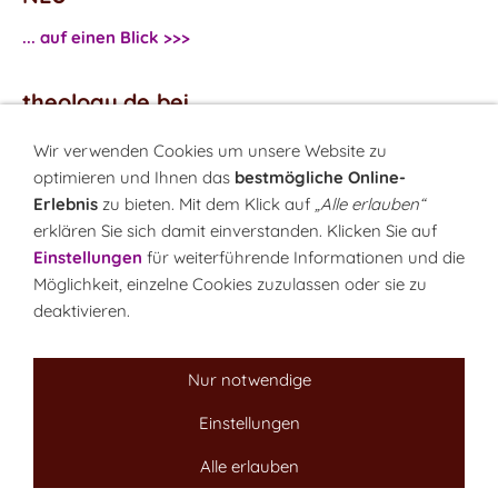
... auf einen Blick >>>
theology.de bei
...
Facebook
Wir verwenden Cookies um unsere Website zu
...
Twitter
optimieren und Ihnen das
bestmögliche Online-
Erlebnis
zu bieten. Mit dem Klick auf
„Alle erlauben“
erklären Sie sich damit einverstanden. Klicken Sie auf
Monatsrätsel
Einstellungen
für weiterführende Informationen und die
Rätseln & Gewinnen!
Möglichkeit, einzelne Cookies zuzulassen oder sie zu
deaktivieren.
Seit 18.10.1999
Nur notwendige
Einstellungen
Sitemap
NEWSletter
LINK-Hinweis
Disclaimer
Datenschutzerklärung
Über uns
Alle erlauben
Kontakt
Impressum
Cookies