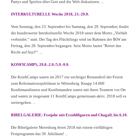
Partys und Spielen über Gott und die Welt diskutieren. ...
INTERKULTURELLE Woche 2018, 23.-29.9.
Vom Sonntag, den 23. September bis Samstag, den 29. September, findet
die bundesweite Interkulturelle Woche 2018 unter dem Motto „Vielfalt
verbindet.“ statt. Der Tag des Flüchtlings wird im Rahmen der IKW am
Freitag, den 28. September begangen. Sein Motto lautet "Rettet das
Recht auf Asyl!“. ...
KONFICAMPS, 29.8.-2.9./5.9.-9.9
.
Die KonfiCamps waren im 2017 ein wichtiger Bestandteil der Feiern
zum Reformationsjubiläum in Wittenberg. Knapp 14.000
Konfirmandinnen und Konfirmanden waren mit ihren Teamern vor Ort
und waren in insgesamt 11 KonfiCamps gemeinsam aktiv. 2018 soll es
weitergehen. ...
BIBELGALERIE: Festjahr mit Erzählfiguren und Chagall, bis 6.10.
Die Bibelgalerie Meersburg feiert 2018 mit einem vielfältigen
Festprogramm das 30. Jubiläum! ...