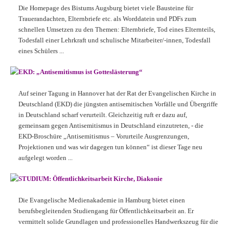
Die Homepage des Bistums Augsburg bietet viele Bausteine für
Trauerandachten, Elternbriefe etc. als Worddatein und PDFs zum
schnellen Umsetzen zu den Themen: Elternbriefe, Tod eines Elternteils,
Todesfall einer Lehrkraft und schulische Mitarbeiter/-innen, Todesfall
eines Schülers ...
EKD: „Antisemitismus ist Gotteslästerung“
Auf seiner Tagung in Hannover hat der Rat der Evangelischen Kirche in
Deutschland (EKD) die jüngsten antisemitischen Vorfälle und Übergriffe
in Deutschland scharf verurteilt. Gleichzeitig ruft er dazu auf,
gemeinsam gegen Antisemitismus in Deutschland einzutreten, - die
EKD-Broschüre „Antisemitismus – Vorurteile Ausgrenzungen,
Projektionen und was wir dagegen tun können“ ist dieser Tage neu
aufgelegt worden ...
STUDIUM: Öffentlichkeitsarbeit Kirche, Diakonie
Die Evangelische Medienakademie in Hamburg bietet einen
berufsbegleitenden Studiengang für Öffentlichkeitsarbeit an. Er
vermittelt solide Grundlagen und professionelles Handwerkszeug für die