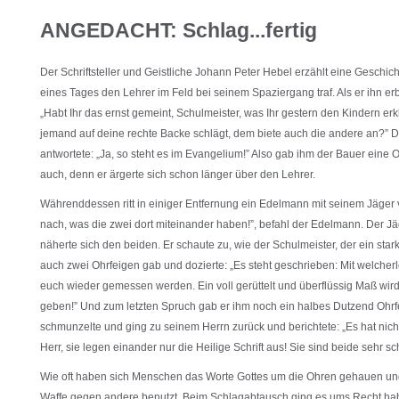
ANGEDACHT: Schlag...fertig
Der Schriftsteller und Geistliche Johann Peter Hebel erzählt eine Geschic
eines Tages den Lehrer im Feld bei seinem Spaziergang traf. Als er ihn erbli
„Habt Ihr das ernst gemeint, Schulmeister, was Ihr gestern den Kindern erk
jemand auf deine rechte Backe schlägt, dem biete auch die andere an?” D
antwortete: „Ja, so steht es im Evangelium!” Also gab ihm der Bauer eine 
auch, denn er ärgerte sich schon länger über den Lehrer.
Währenddessen ritt in einiger Entfernung ein Edelmann mit seinem Jäger 
nach, was die zwei dort miteinander haben!”, befahl der Edelmann. Der J
näherte sich den beiden. Er schaute zu, wie der Schulmeister, der ein st
auch zwei Ohrfeigen gab und dozierte: „Es steht geschrieben: Mit welcherl
euch wieder gemessen werden. Ein voll gerüttelt und überflüssig Maß wi
geben!” Und zum letzten Spruch gab er ihm noch ein halbes Dutzend Ohrf
schmunzelte und ging zu seinem Herrn zurück und berichtete: „Es hat nic
Herr, sie legen einander nur die Heilige Schrift aus! Sie sind beide sehr sch
Wie oft haben sich Menschen das Worte Gottes um die Ohren gehauen und 
Waffe gegen andere benutzt. Beim Schlagabtausch ging es ums Recht hab