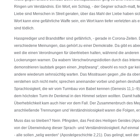
Ringen um Verständnis. Ein Wort, ein Schlag, - der Gegner schach-matt, fe
Liebe sind Menschen in Streit geraten, über das Mahl der Liebe haben sic
Wort kann eine gefährliche Waffe sein, ein Wort kann tiefer verletzten als
sind tödlich.
Hassprediger und Brandstifter sind gefährlich, - gerade in Corona-Zeiten. D
verschiedene Meinungen, das gehört zu einer Demokratie. Da gibt es aber 
weil die einen Verordnungen für übertrieben halten, während die anderen 
Lockerungen warnen. Da wabern Verschwörungsidiotien durch das Inter
demonstrieren lautstark gegen einen „Impfzwang“, obwohl es noch gar keine
andere wiederum sehnsüchtig warten. Das Misstrauen gegen „die da oben
verstehen sich nicht mehr, sprechen aneinander vorbei und gehen deshalb
Sprachlosigkeit, die wir vom Turmbau von Babel kennen (Genesis 11,1–9),
dem höchsten Turm ihr Denkmal in den Himmel setzen wollten. Damit hat
Überheblichkeit kam auch hier vor dem Fall. Der Zusammenbruch des Me
anschließende Trennungen und Verständnislosigkeit waren die Folgen, erz
Muss das so bleiben? Nein. Pfingsten, das Fest des Heiligen Geistes (Apos
von der Überwindung dieser Sprach- und Verständnislosigkeit. Auf einmal 
- alle sollen „selig werden“ (Apostelgeschichte 2,21). Das gelingt, weil der