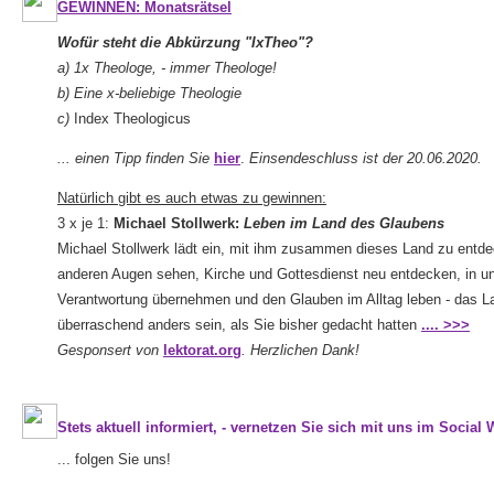
GEWINNEN: Monatsrätsel
Wofür steht die Abkürzung "IxTheo"?
a) 1x Theologe, - immer Theologe!
b) Eine x-beliebige Theologie
c)
Index Theologicus
... einen Tipp finden Sie
hier
.
Einsendeschluss ist der 20.06.2020.
Natürlich gibt es auch etwas zu gewinnen:
3 x je 1:
Michael Stollwerk:
Leben im Land des Glaubens
Michael Stollwerk lädt ein, mit ihm zusammen dieses Land zu entde
anderen Augen sehen, Kirche und Gottesdienst neu entdecken, in uns
Verantwortung übernehmen und den Glauben im Alltag leben - das 
überraschend anders sein, als Sie bisher gedacht hatten
.... >>>
Gesponsert von
lektorat.org
. Herzlichen Dank!
Stets aktuell informiert, - vernetzen Sie sich mit uns im Social
... folgen Sie uns!