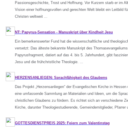
Passionsgeschichte, Trost und Hoffnung. Vor Kurzem starb er im Al
Vision einer hoffnungsvollen und gerechten Welt bleibt ein Leitbild f
Christen weltweit ...
NT: Papyrus-Sensation - Manuskript über Kindheit Jesu
Ein bemerkenswerter Fund hat die wissenschaftliche und theologis
versetzt: Das älteste bekannte Manuskript des Thomasevangeliums
Papyrusfragment, datiert auf das 4. bis 5. Jahrhundert, gibt faszinie
Jesu und die frühchristliche Theologie. ...
HERZENSANLIEGEN: Sprachfähigkeit des Glaubens
Das Projekt „Herzensanliegen“ der Evangelischen Kirche in Hessen
eine umfassende Sammlung an Materialien und Ideen, um die Sprach
christlichen Glaubens zu fördern. Es richtet sich an verschiedene Zi
Kirche, darunter Theologiestudierende, Gemeindemitglieder, Pfarrer 
GOTTESDIENSTPREIS 2025: Feiern zum Valentinstag