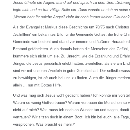
Jesus öffnete die Augen, stand auf und sprach zu dem See: „Schweig, 
legte sich und es trat völlige Stille ein. Dann wandte er sich an seine 
„Warum habt ihr solche Angst? Habt ihr noch immer keinen Glauben?
Als der Evangelist Markus diese Geschichte um 70/75 nach Christus 
„Schifflein“ ein bekanntes Bild für die Gemeinde Gottes, die frühe Chr
Gemeinde war bedroht und stand vor inneren und äußeren Herausforde
Bestand gefährdeten. Auch damals hatten die Menschen das Gefühl, 
kümmere sich nicht um sie. Zu Unrecht, wie die Erzählung und Erfahr
Jünger, die Jesus persönlich erlebt hatten, zweifelten, als sie am End
sind wir mit unseren Zweifeln in guter Gesellschaft. Der selbstbewusst
zu bewältigen, ist oft auch bei uns zu finden. Auch die Jünger merken
allein … nur mit Gottes Hilfe.
Und was mag sich Jesus wohl gedacht haben? Ich könnte mir vorstel
Warum so wenig Gottvertrauen? Warum vertrauen die Menschen so vie
nicht auf mich? Was muss ich noch an Wunder tun und sagen, damit 
vertrauen? Wir sitzen doch in einem Boot. Ich bin bei euch, alle Tage
versprochen. Was braucht es mehr?“