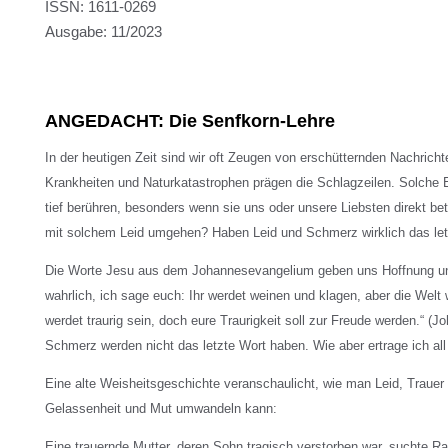
ISSN: 1611-0269
Ausgabe: 11/2023
ANGEDACHT: Die Senfkorn-Lehre
In der heutigen Zeit sind wir oft Zeugen von erschütternden Nachrichte
Krankheiten und Naturkatastrophen prägen die Schlagzeilen. Solche 
tief berühren, besonders wenn sie uns oder unsere Liebsten direkt be
mit solchem Leid umgehen? Haben Leid und Schmerz wirklich das le
Die Worte Jesu aus dem Johannesevangelium geben uns Hoffnung und
wahrlich, ich sage euch: Ihr werdet weinen und klagen, aber die Welt w
werdet traurig sein, doch eure Traurigkeit soll zur Freude werden.“ (
Schmerz werden nicht das letzte Wort haben. Wie aber ertrage ich al
Eine alte Weisheitsgeschichte veranschaulicht, wie man Leid, Trauer
Gelassenheit und Mut umwandeln kann:
Eine trauernde Mutter, deren Sohn tragisch verstorben war, suchte R