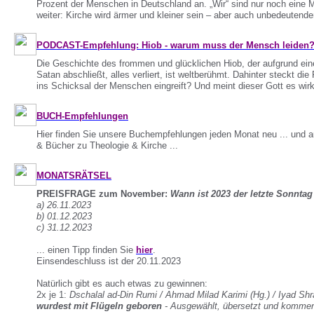
Prozent der Menschen in Deutschland an. „Wir“ sind nur noch eine 
weiter: Kirche wird ärmer und kleiner sein – aber auch unbedeutender
PODCAST-Empfehlung: Hiob - warum muss der Mensch leiden
Die Geschichte des frommen und glücklichen Hiob, der aufgrund ein
Satan abschließt, alles verliert, ist weltberühmt. Dahinter steckt die
ins Schicksal der Menschen eingreift? Und meint dieser Gott es wirkl
BUCH-Empfehlungen
Hier finden Sie unsere Buchempfehlungen jeden Monat neu ... und 
& Bücher zu Theologie & Kirche ...
MONATSRÄTSEL
PREISFRAGE zum November:
Wann ist 2023 der letzte Sonntag
a) 26.11.2023
b) 01.12.2023
c) 31.12.2023
... einen Tipp finden Sie
hier
.
Einsendeschluss ist der 20.11.2023
Natürlich gibt es auch etwas zu gewinnen:
2x je 1:
Dschalal ad-Din Rumi / Ahmad Milad Karimi (Hg.) / Iyad Shra
wurdest mit Flügeln geboren
- Ausgewählt, übersetzt und kommen