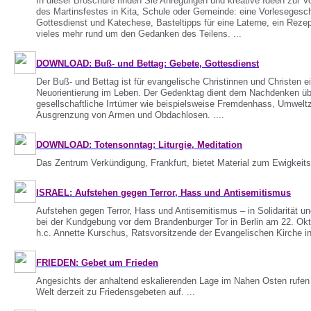
In dieser Broschüre finden Sie Anregungen und kreative Ideen zur V
des Martinsfestes in Kita, Schule oder Gemeinde: eine Vorlesegesch
Gottesdienst und Katechese, Basteltipps für eine Laterne, ein Rezep
vieles mehr rund um den Gedanken des Teilens. ...
DOWNLOAD: Buß- und Bettag: Gebete, Gottesdienst
Der Buß- und Bettag ist für evangelische Christinnen und Christen 
Neuorientierung im Leben. Der Gedenktag dient dem Nachdenken übe
gesellschaftliche Irrtümer wie beispielsweise Fremdenhass, Umweltz
Ausgrenzung von Armen und Obdachlosen. ....
DOWNLOAD: Totensonntag: Liturgie, Meditation
Das Zentrum Verkündigung, Frankfurt, bietet Material zum Ewigkeits
ISRAEL: Aufstehen gegen Terror, Hass und Antisemitismus
Aufstehen gegen Terror, Hass und Antisemitismus – in Solidarität und
bei der Kundgebung vor dem Brandenburger Tor in Berlin am 22. Ok
h.c. Annette Kurschus, Ratsvorsitzende der Evangelischen Kirche in
FRIEDEN: Gebet um Frieden
Angesichts der anhaltend eskalierenden Lage im Nahen Osten rufen R
Welt derzeit zu Friedensgebeten auf. ...