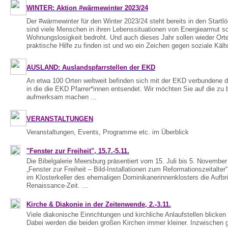
WINTER: Aktion #wärmewinter 2023/24
Der #wärmewinter für den Winter 2023/24 steht bereits in den Startl
sind viele Menschen in ihren Lebenssituationen von Energiearmut so
Wohnungslosigkeit bedroht. Und auch dieses Jahr sollen wieder Ort
praktische Hilfe zu finden ist und wo ein Zeichen gegen soziale Kälte
AUSLAND: Auslandspfarrstellen der EKD
An etwa 100 Orten weltweit befinden sich mit der EKD verbundene
in die die EKD Pfarrer*innen entsendet. Wir möchten Sie auf die zu 
aufmerksam machen ...
VERANSTALTUNGEN
Veranstaltungen, Events, Programme etc. im Überblick
"Fenster zur Freiheit", 15.7.-5.11.
Die Bibelgalerie Meersburg präsentiert vom 15. Juli bis 5. November
„Fenster zur Freiheit – Bild-Installationen zum Reformationszeitalter
im Klosterkeller des ehemaligen Dominikanerinnenklosters die Aufb
Renaissance-Zeit. ...
Kirche & Diakonie in der Zeitenwende, 2.-3.11.
Viele diakonische Einrichtungen und kirchliche Anlaufstellen blicken 
Dabei werden die beiden großen Kirchen immer kleiner. Inzwischen 