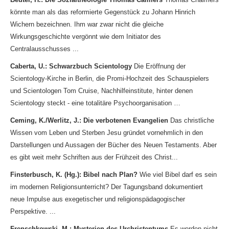
könnte man als das reformierte Gegenstück zu Johann Hinrich
Wichern bezeichnen. Ihm war zwar nicht die gleiche
Wirkungsgeschichte vergönnt wie dem Initiator des
Centralausschusses ...
Caberta, U.: Schwarzbuch Scientology
Die Eröffnung der
Scientology-Kirche in Berlin, die Promi-Hochzeit des Schauspielers
und Scientologen Tom Cruise, Nachhilfeinstitute, hinter denen
Scientology steckt - eine totalitäre Psychoorganisation …
Ceming, K./Werlitz, J.: Die verbotenen Evangelien
Das christliche
Wissen vom Leben und Sterben Jesu gründet vornehmlich in den
Darstellungen und Aussagen der Bücher des Neuen Testaments. Aber
es gibt weit mehr Schriften aus der Frühzeit des Christ...
Finsterbusch, K. (Hg.): Bibel nach Plan?
Wie viel Bibel darf es sein
im modernen Religionsunterricht? Der Tagungsband dokumentiert
neue Impulse aus exegetischer und religionspädagogischer
Perspektive. ...
Frenschkowski, M.: Mysterien des Urchristentums
Es werden nicht