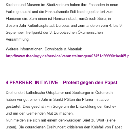
Kirchen und Museen im Stadtzentrum haben ihre Fassaden in neue
Farbe getaucht und die Einkaufsmeile lädt frisch gepflastert zum
Flanieren ein. Zum einen ist Hermannstadt, rumänisch Sibiu, in
diesem Jahr Kulturhauptstadt Europas und zum anderen vom 4. bis 9.
September Treffpunkt der 3. Europäischen Ökumenischen
Versammlung.
Weitere Informationen, Downloads & Material:
http://www.theology.de/service/veranstaltungen/03451d99990cbe405.
4 PFARRER–INITIATIVE – Protest gegen den Papst
Dreihundert katholische Ortspfarrer und Seelsorger in Österreich
haben vor gut einem Jahr in Sankt Pölten die Pfarrer-Initiative
gestartet. Dies geschah »in Sorge um die Entwicklung der Kirche«
und um den Gemeinden Mut zu machen.
Nun melden sie sich mit einem denkwürdigen Brief zu Wort (siehe
unten). Die couragierten Dreihundert kritisieren den Kniefall von Papst