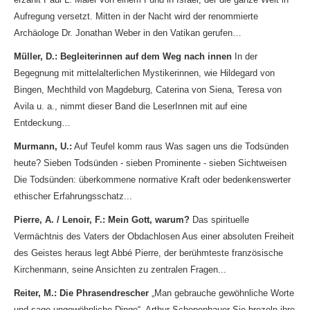
Aufregung versetzt. Mitten in der Nacht wird der renommierte
Archäologe Dr. Jonathan Weber in den Vatikan gerufen…
Müller, D.: Begleiterinnen auf dem Weg nach innen
In der
Begegnung mit mittelalterlichen Mystikerinnen, wie Hildegard von
Bingen, Mechthild von Magdeburg, Caterina von Siena, Teresa von
Avila u. a., nimmt dieser Band die LeserInnen mit auf eine
Entdeckung…
Murmann, U.:
Auf Teufel komm raus Was sagen uns die Todsünden
heute? Sieben Todsünden - sieben Prominente - sieben Sichtweisen
Die Todsünden: überkommene normative Kraft oder bedenkenswerter
ethischer Erfahrungsschatz...
Pierre, A. / Lenoir, F.: Mein Gott, warum?
Das spirituelle
Vermächtnis des Vaters der Obdachlosen Aus einer absoluten Freiheit
des Geistes heraus legt Abbé Pierre, der berühmteste französische
Kirchenmann, seine Ansichten zu zentralen Fragen...
Reiter, M.: Die Phrasendrescher
„Man gebrauche gewöhnliche Worte
und sage ungewöhnliche Dinge“. Arthur Schopenhauer Sie brezeln ihre