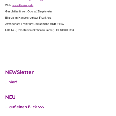
Web:
www.theology.de
Geschäftsführer: Otto W. Ziegelmeier
Eintrag im Handelsregister Frankfurt.
Amtsgericht Frankfurt/Deutschland HRB 54357
UID-Nr. (Umsatzidentifikationsnummer): DE813403394
NEWSletter
...
hier!
NEU
... auf einen Blick >>>