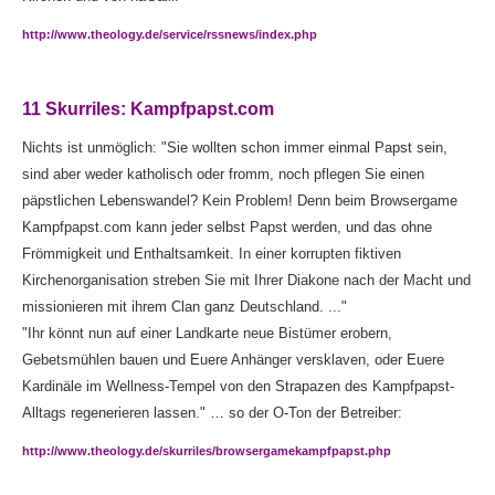
http://www.theology.de/service/rssnews/index.php
11 Skurriles: Kampfpapst.com
Nichts ist unmöglich: "Sie wollten schon immer einmal Papst sein,
sind aber weder katholisch oder fromm, noch pflegen Sie einen
päpstlichen Lebenswandel? Kein Problem! Denn beim Browsergame
Kampfpapst.com kann jeder selbst Papst werden, und das ohne
Frömmigkeit und Enthaltsamkeit. In einer korrupten fiktiven
Kirchenorganisation streben Sie mit Ihrer Diakone nach der Macht und
missionieren mit ihrem Clan ganz Deutschland. ..."
"Ihr könnt nun auf einer Landkarte neue Bistümer erobern,
Gebetsmühlen bauen und Euere Anhänger versklaven, oder Euere
Kardinäle im Wellness-Tempel von den Strapazen des Kampfpapst-
Alltags regenerieren lassen." … so der O-Ton der Betreiber:
http://www.theology.de/skurriles/browsergamekampfpapst.php