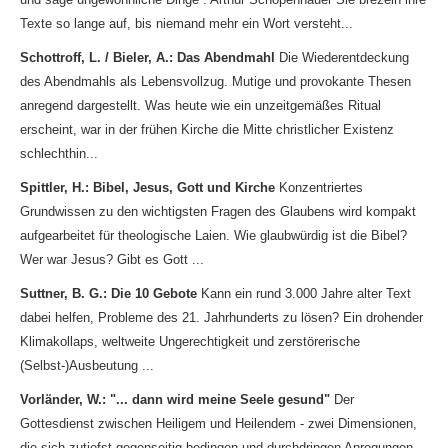
Texte so lange auf, bis niemand mehr ein Wort versteht...
Schottroff, L. / Bieler, A.: Das Abendmahl
Die Wiederentdeckung
des Abendmahls als Lebensvollzug. Mutige und provokante Thesen
anregend dargestellt. Was heute wie ein unzeitgemäßes Ritual
erscheint, war in der frühen Kirche die Mitte christlicher Existenz
schlechthin...
Spittler, H.: Bibel, Jesus, Gott und Kirche
Konzentriertes
Grundwissen zu den wichtigsten Fragen des Glaubens wird kompakt
aufgearbeitet für theologische Laien. Wie glaubwürdig ist die Bibel?
Wer war Jesus? Gibt es Gott ...
Suttner, B. G.: Die 10 Gebote
Kann ein rund 3.000 Jahre alter Text
dabei helfen, Probleme des 21. Jahrhunderts zu lösen? Ein drohender
Klimakollaps, weltweite Ungerechtigkeit und zerstörerische
(Selbst-)Ausbeutung ...
Vorländer, W.: "... dann wird meine Seele gesund"
Der
Gottesdienst zwischen Heiligem und Heilendem - zwei Dimensionen,
die sich zutiefst gegenseitig bedingen und durchdringen Anregungen