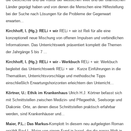
Länder geprägt haben und von denen die Menschen eine Hilfestellung
bei der Suche nach Lösungen für die Probleme der Gegenwart
erwarten...
Kirchhoff, I. (Hg.): RELi + wir
RELi + wir ist Reli für alle eine
konzeptionell neue Mischung von offenen Impulsen und verbindlichen
Informationen. Das Unterrichtswerk präsentiert komplett die Themen
der Jahrgänge 5 bis 7 ...
Kirchhoff, I. (Hg.): RELi + wir - Werkbuch
RELi + wir. Werkbuch
begleitet das Unterrichtswerk RELi + wir . Kurze Einführungen in die
Thematiken, Unterrichtsvorschläge und methodische Tipps
einschließlich Erwartungshorizonten erleichtern den Unterricht...
Körtner, U.: Ethik im Krankenhaus
Ulrich H.J. Körtner befasst sich
mit Schnittstellen zwischen Medizin- und Pflegeethik, Seelsorge und
Diakonie. Orte, an denen diese Schnittstellen praktisch erfahrbar
werden, sind Krankenhäuser und...
Maier, P.L.: Das Markus-
Komplott In diesem neu aufgelegten Roman
erzählt Paul L. Maier von einem Fund in Israel, der die ganze Welt in