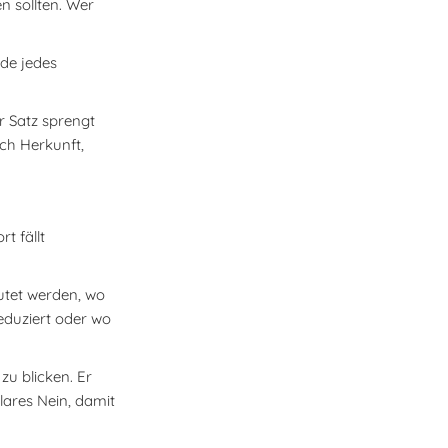
n sollten. Wer
rde jedes
er Satz sprengt
ch Herkunft,
t fällt
utet werden, wo
eduziert oder wo
zu blicken. Er
lares Nein, damit