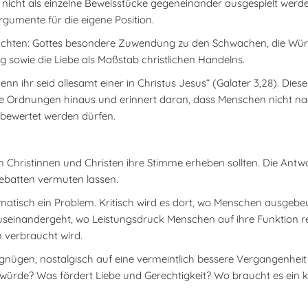
 nicht als einzelne Beweisstücke gegeneinander ausgespielt werde
rgumente für die eigene Position.
l zu achten: Gottes besondere Zuwendung zu den Schwachen, die Wü
 sowie die Liebe als Maßstab christlichen Handelns.
enn ihr seid allesamt einer in Christus Jesus“ (Galater 3,28). Dies
nde Ordnungen hinaus und erinnert daran, dass Menschen nicht na
 bewertet werden dürfen.
Christinnen und Christen ihre Stimme erheben sollten. Die Antwor
ebatten vermuten lassen.
matisch ein Problem. Kritisch wird es dort, wo Menschen ausgebe
seinandergeht, wo Leistungsdruck Menschen auf ihre Funktion r
n verbraucht wird.
egnügen, nostalgisch auf eine vermeintlich bessere Vergangenheit 
ürde? Was fördert Liebe und Gerechtigkeit? Wo braucht es ein k