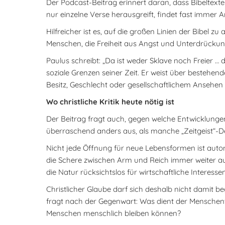
Der Podcast-Beitrag erinnert daran, dass Bibeltexte
nur einzelne Verse herausgreift, findet fast immer A
Hilfreicher ist es, auf die großen Linien der Bibe
Menschen, die Freiheit aus Angst und Unterdrückung
Paulus schreibt: „Da ist weder Sklave noch Freier … d
soziale Grenzen seiner Zeit. Er weist über bestehe
Besitz, Geschlecht oder gesellschaftlichem Ansehen
Wo christliche Kritik heute nötig ist
Der Beitrag fragt auch, gegen welche Entwicklungen 
überraschend anders aus, als manche „Zeitgeist“-D
Nicht jede Öffnung für neue Lebensformen ist auto
die Schere zwischen Arm und Reich immer weiter au
die Natur rücksichtslos für wirtschaftliche Interesse
Christlicher Glaube darf sich deshalb nicht damit b
fragt nach der Gegenwart: Was dient der Menschenw
Menschen menschlich bleiben können?