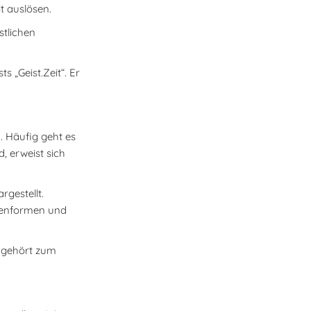
t auslösen.
stlichen
 „Geist.Zeit“. Er
d. Häufig geht es
, erweist sich
rgestellt.
lienformen und
s gehört zum