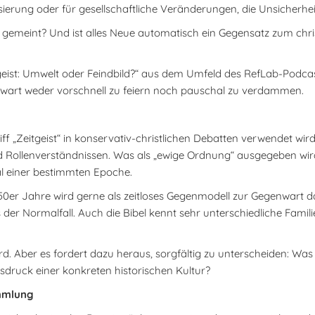
isierung oder für gesellschaftliche Veränderungen, die Unsicherhei
“ gemeint? Und ist alles Neue automatisch ein Gegensatz zum chri
tgeist: Umwelt oder Feindbild?“ aus dem Umfeld des RefLab-Podcasts
nwart weder vorschnell zu feiern noch pauschal zu verdammen.
iff „Zeitgeist“ in konservativ-christlichen Debatten verwendet wir
d Rollenverständnissen. Was als „ewige Ordnung“ ausgegeben wird
al einer bestimmten Epoche.
50er Jahre wird gerne als zeitloses Gegenmodell zur Gegenwart da
der Normalfall. Auch die Bibel kennt sehr unterschiedliche Fami
wird. Aber es fordert dazu heraus, sorgfältig zu unterscheiden: Wa
druck einer konkreten historischen Kultur?
ammlung