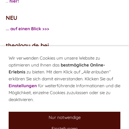
...
hier!
NEU
... auf einen Blick >>>
theology.de bei
...
Facebook
Wir verwenden Cookies um unsere Website zu
...
Twitter
optimieren und Ihnen das
bestmögliche Online-
Erlebnis
zu bieten. Mit dem Klick auf
„Alle erlauben“
erklären Sie sich damit einverstanden. Klicken Sie auf
Monatsrätsel
Einstellungen
für weiterführende Informationen und die
Rätseln & Gewinnen!
Möglichkeit, einzelne Cookies zuzulassen oder sie zu
deaktivieren.
Seit 18.10.1999
Nur notwendige
Einstellungen