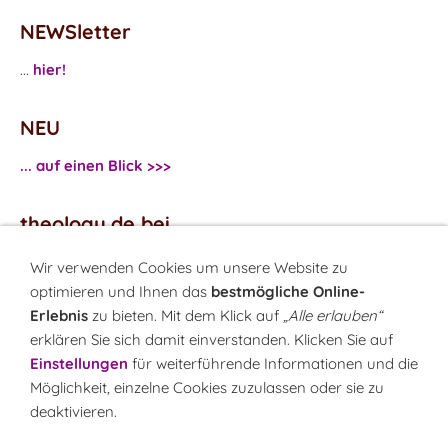
NEWSletter
...
hier!
NEU
... auf einen Blick >>>
theology.de bei
...
Facebook
Wir verwenden Cookies um unsere Website zu
...
Twitter
optimieren und Ihnen das
bestmögliche Online-
Erlebnis
zu bieten. Mit dem Klick auf
„Alle erlauben“
erklären Sie sich damit einverstanden. Klicken Sie auf
Monatsrätsel
Einstellungen
für weiterführende Informationen und die
Rätseln & Gewinnen!
Möglichkeit, einzelne Cookies zuzulassen oder sie zu
deaktivieren.
Seit 18.10.1999