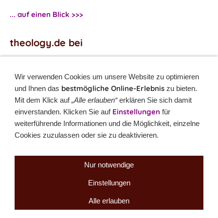
... auf einen Blick >>>
theology.de bei
Facebook
...
Twitter
...
Wir verwenden Cookies um unsere Website zu optimieren
bestmögliche Online-Erlebnis
und Ihnen das
zu bieten.
Monatsrätsel
Mit dem Klick auf
„Alle erlauben“
erklären Sie sich damit
Einstellungen
einverstanden. Klicken Sie auf
für
Rätseln & Gewinnen!
weiterführende Informationen und die Möglichkeit, einzelne
Cookies zuzulassen oder sie zu deaktivieren.
Seit 18.10.1999
Nur notwendige
Einstellungen
Sitemap
NEWSletter
LINK-Hinweis
Disclaimer
Datenschutzerklärung
Über uns
Kontakt
Impressum
Cookies
Alle erlauben