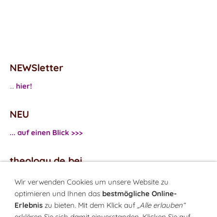
NEWSletter
...
hier!
NEU
... auf einen Blick >>>
theology.de bei
...
Facebook
Wir verwenden Cookies um unsere Website zu
...
Twitter
optimieren und Ihnen das
bestmögliche Online-
Erlebnis
zu bieten. Mit dem Klick auf
„Alle erlauben“
erklären Sie sich damit einverstanden. Klicken Sie auf