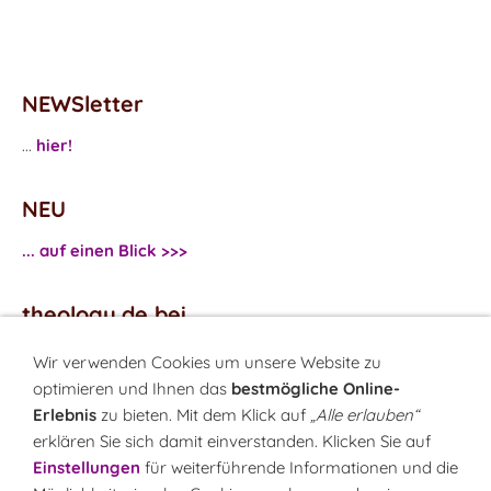
NEWSletter
...
hier!
NEU
... auf einen Blick >>>
theology.de bei
...
Facebook
Wir verwenden Cookies um unsere Website zu
...
Twitter
optimieren und Ihnen das
bestmögliche Online-
Erlebnis
zu bieten. Mit dem Klick auf
„Alle erlauben“
erklären Sie sich damit einverstanden. Klicken Sie auf
Monatsrätsel
Einstellungen
für weiterführende Informationen und die
Rätseln & Gewinnen!