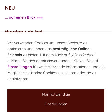
NEU
... auf einen Blick >>>
theology.de bei
...
Facebook
Wir verwenden Cookies um unsere Website zu
...
Twitter
optimieren und Ihnen das
bestmögliche Online-
Erlebnis
zu bieten. Mit dem Klick auf
„Alle erlauben“
erklären Sie sich damit einverstanden. Klicken Sie auf
Monatsrätsel
Einstellungen
für weiterführende Informationen und die
Rätseln & Gewinnen!
Möglichkeit, einzelne Cookies zuzulassen oder sie zu
deaktivieren.
Seit 18.10.1999
Nur notwendige
Einstellungen
Sitemap
NEWSletter
LINK-Hinweis
Disclaimer