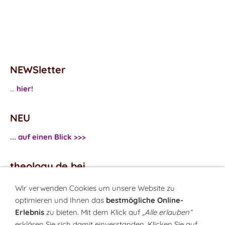
NEWSletter
...
hier!
NEU
... auf einen Blick >>>
theology.de bei
...
Facebook
Wir verwenden Cookies um unsere Website zu
...
Twitter
optimieren und Ihnen das
bestmögliche Online-
Erlebnis
zu bieten. Mit dem Klick auf
„Alle erlauben“
erklären Sie sich damit einverstanden. Klicken Sie auf