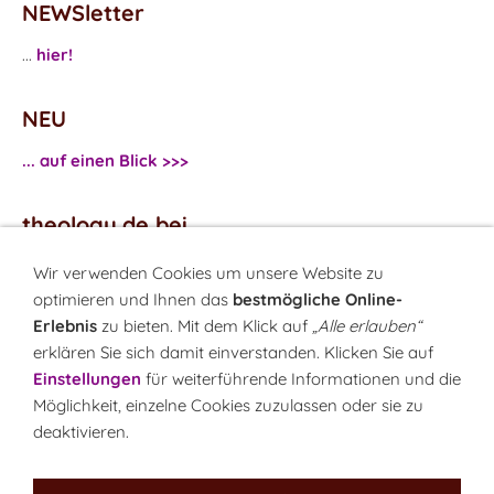
NEWSletter
...
hier!
NEU
... auf einen Blick >>>
theology.de bei
...
Facebook
Wir verwenden Cookies um unsere Website zu
...
Twitter
optimieren und Ihnen das
bestmögliche Online-
Erlebnis
zu bieten. Mit dem Klick auf
„Alle erlauben“
erklären Sie sich damit einverstanden. Klicken Sie auf
Monatsrätsel
Einstellungen
für weiterführende Informationen und die
Rätseln & Gewinnen!
Möglichkeit, einzelne Cookies zuzulassen oder sie zu
deaktivieren.
Seit 18.10.1999