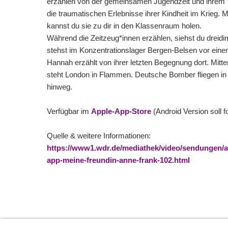
erzählen von der gemeinsamen Jugendzeit und ihrem T
die traumatischen Erlebnisse ihrer Kindheit im Krieg
kannst du sie zu dir in den Klassenraum holen.
Während die Zeitzeug*innen erzählen, siehst du dreidi
stehst im Konzentrationslager Bergen-Belsen vor ein
Hannah erzählt von ihrer letzten Begegnung dort. Mit
steht London in Flammen. Deutsche Bomber fliegen in e
hinweg.
Verfügbar im
Apple-App-Store
(Android Version soll f
Quelle & weitere Informationen:
https://www1.wdr.de/mediathek/video/sendungen/ak
app-meine-freundin-anne-frank-102.html