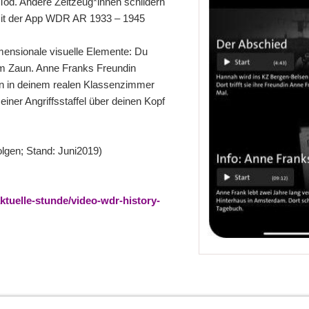
od. Andere Zeitzeug*innen schildern
. Mit der App WDR AR 1933 – 1945
mensionale visuelle Elemente: Du
em Zaun. Anne Franks Freundin
ten in deinem realen Klassenzimmer
iner Angriffsstaffel über deinen Kopf
olgen; Stand: Juni2019)
tuelle-stunde/video-wdr-history-