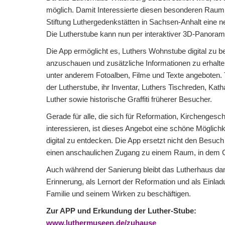
möglich. Damit Interessierte diesen besonderen Raum
Stiftung Luthergedenkstätten in Sachsen-Anhalt eine ne
Die Lutherstube kann nun per interaktiver 3D-Panoram
Die App ermöglicht es, Luthers Wohnstube digital zu b
anzuschauen und zusätzliche Informationen zu erhalten
unter anderem Fotoalben, Filme und Texte angeboten.
der Lutherstube, ihr Inventar, Luthers Tischreden, Ka
Luther sowie historische Graffiti früherer Besucher.
Gerade für alle, die sich für Reformation, Kirchengesch
interessieren, ist dieses Angebot eine schöne Möglichk
digital zu entdecken. Die App ersetzt nicht den Besuch 
einen anschaulichen Zugang zu einem Raum, in dem G
Auch während der Sanierung bleibt das Lutherhaus dami
Erinnerung, als Lernort der Reformation und als Einladu
Familie und seinem Wirken zu beschäftigen.
Zur APP und Erkundung der Luther-Stube:
www.luthermuseen.de/zuhause