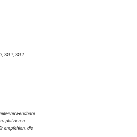
, 3GP, 3G2.
 weiterverwendbare
u platzieren.
ir empfehlen, die