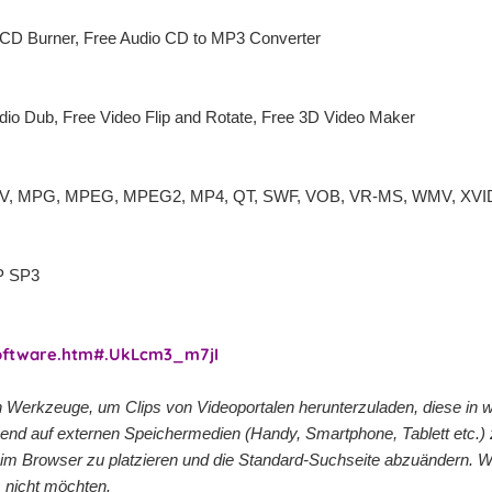
 CD Burner, Free Audio CD to MP3 Converter
dio Dub, Free Video Flip and Rotate, Free 3D Video Maker
 MOV, MPG, MPEG, MPEG2, MP4, QT, SWF, VOB, VR-MS, WMV, XVID
XP SP3
software.htm#.UkLcm3_m7jI
en Werkzeuge, um Clips von Videoportalen herunterzuladen, diese in
d auf externen Speichermedien (Handy, Smartphone, Tablett etc.) z
ar im Browser zu platzieren und die Standard-Suchseite abzuändern. W
 nicht möchten.