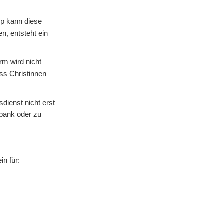
pp kann diese
n, entsteht ein
rm wird nicht
ass Christinnen
dienst nicht erst
kbank oder zu
n für: