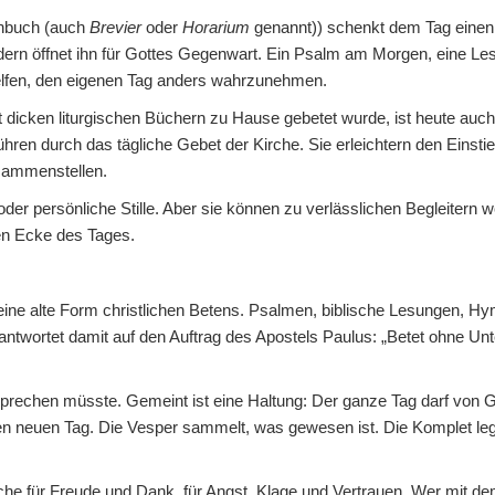
enbuch (auch
Brevier
oder
Horarium
genannt)) schenkt dem Tag einen 
ndern öffnet ihn für Gottes Gegenwart. Ein Psalm am Morgen, eine Les
lfen, den eigenen Tag anders wahrzunehmen.
t dicken liturgischen Büchern zu Hause gebetet wurde, ist heute auch 
en durch das tägliche Gebet der Kirche. Sie erleichtern den Einstieg
usammenstellen.
der persönliche Stille. Aber sie können zu verlässlichen Begleitern 
llen Ecke des Tages.
 eine alte Form christlichen Betens. Psalmen, biblische Lesungen, Hy
antwortet damit auf den Auftrag des Apostels Paulus: „Betet ohne Unt
prechen müsste. Gemeint ist eine Haltung: Der ganze Tag darf von 
n neuen Tag. Die Vesper sammelt, was gewesen ist. Die Komplet legt
he für Freude und Dank, für Angst, Klage und Vertrauen. Wer mit 