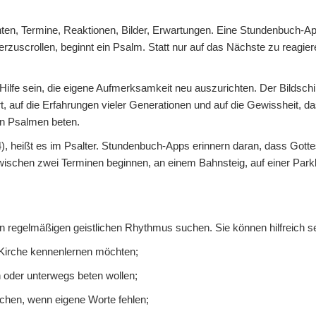
hten, Termine, Reaktionen, Bilder, Erwartungen. Eine Stundenbuch-A
zuscrollen, beginnt ein Psalm. Statt nur auf das Nächste zu reagiere
Hilfe sein, die eigene Aufmerksamkeit neu auszurichten. Der Bildschi
rt, auf die Erfahrungen vieler Generationen und auf die Gewissheit, d
ben Psalmen beten.
, heißt es im Psalter. Stundenbuch-Apps erinnern daran, dass Gottes
zwischen zwei Terminen beginnen, an einem Bahnsteig, auf einer Par
 regelmäßigen geistlichen Rhythmus suchen. Sie können hilfreich sei
r Kirche kennenlernen möchten;
n oder unterwegs beten wollen;
chen, wenn eigene Worte fehlen;