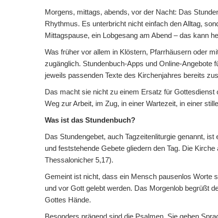
Morgens, mittags, abends, vor der Nacht: Das Stund
Rhythmus. Es unterbricht nicht einfach den Alltag, so
Mittagspause, ein Lobgesang am Abend – das kann he
Was früher vor allem in Klöstern, Pfarrhäusern oder mi
zugänglich. Stundenbuch-Apps und Online-Angebote führ
jeweils passenden Texte des Kirchenjahres bereits z
Das macht sie nicht zu einem Ersatz für Gottesdienst o
Weg zur Arbeit, im Zug, in einer Wartezeit, in einer sti
Was ist das Stundenbuch?
Das Stundengebet, auch Tagzeitenliturgie genannt, ist
und feststehende Gebete gliedern den Tag. Die Kirche 
Thessalonicher 5,17).
Gemeint ist nicht, dass ein Mensch pausenlos Worte s
und vor Gott gelebt werden. Das Morgenlob begrüßt de
Gottes Hände.
Besonders prägend sind die Psalmen. Sie geben Sprac