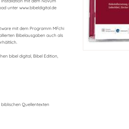
e Installation mit dem Novum
d unter www.bibeldigital.de
lsoftware mit dem Programm MFchi
stallierten Bibelausgaben auch als
hältlich.
 bibel digital, Bibel Edition,
n biblischen Quellentexten