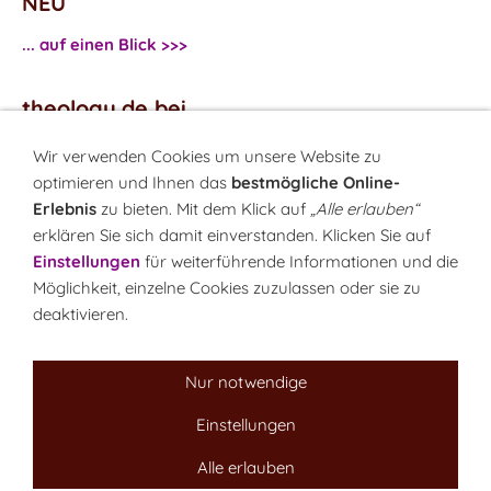
NEU
... auf einen Blick >>>
theology.de bei
...
Facebook
Wir verwenden Cookies um unsere Website zu
...
Twitter
optimieren und Ihnen das
bestmögliche Online-
Erlebnis
zu bieten. Mit dem Klick auf
„Alle erlauben“
erklären Sie sich damit einverstanden. Klicken Sie auf
Monatsrätsel
Einstellungen
für weiterführende Informationen und die
Rätseln & Gewinnen!
Möglichkeit, einzelne Cookies zuzulassen oder sie zu
deaktivieren.
Seit 18.10.1999
Nur notwendige
Einstellungen
Sitemap
NEWSletter
LINK-Hinweis
Disclaimer
Datenschutzerklärung
Über uns
Alle erlauben
Kontakt
Impressum
Cookies