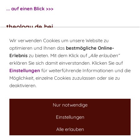
... auf einen Blick >>>
theology.de bei
...
Facebook
Wir verwenden Cookies um unsere Website zu
...
Twitter
optimieren und Ihnen das
bestmögliche Online-
Erlebnis
zu bieten. Mit dem Klick auf
„Alle erlauben“
erklären Sie sich damit einverstanden. Klicken Sie auf
Monatsrätsel
Einstellungen
für weiterführende Informationen und die
Rätseln & Gewinnen!
Möglichkeit, einzelne Cookies zuzulassen oder sie zu
deaktivieren.
Seit 18.10.1999
Nur notwendige
Einstellungen
Sitemap
NEWSletter
LINK-Hinweis
Disclaimer
Alle erlauben
Datenschutzerklärung
Über uns
Kontakt
Impressum
Cookies