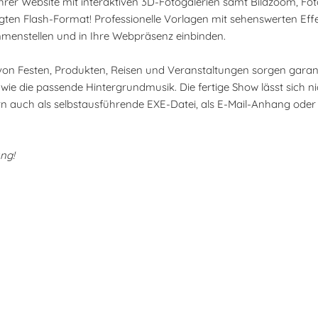
Ihrer Website mit interaktiven 3D-Fotogalerien samt Bildzoom, F
n Flash-Format! Professionelle Vorlagen mit sehenswerten Effe
mmenstellen und in Ihre Webpräsenz einbinden.
von Festen, Produkten, Reisen und Veranstaltungen sorgen garant
wie die passende Hintergrundmusik. Die fertige Show lässt sich ni
rn auch als selbstausführende EXE-Datei, als E-Mail-Anhang oder 
ung!