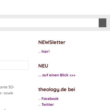
NEWSletter
...
hier!
NEU
... auf einen Blick >>>
sante 3D-
theology.de bei
e- sowie
...
Facebook
...
Twitter