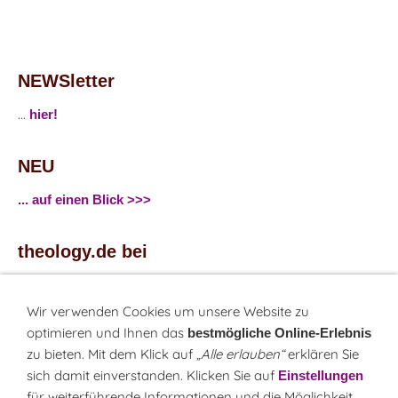
NEWSletter
...
hier!
NEU
... auf einen Blick >>>
theology.de bei
...
Facebook
...
Twitter
Wir verwenden Cookies um unsere Website zu
optimieren und Ihnen das
bestmögliche Online-Erlebnis
zu bieten. Mit dem Klick auf
„Alle erlauben“
erklären Sie
Monatsrätsel
sich damit einverstanden. Klicken Sie auf
Einstellungen
Rätseln & Gewinnen!
für weiterführende Informationen und die Möglichkeit,