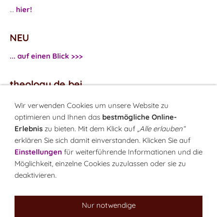
...
hier!
NEU
... auf einen Blick >>>
theology.de bei
...
Facebook
Wir verwenden Cookies um unsere Website zu
...
Twitter
optimieren und Ihnen das
bestmögliche Online-
Erlebnis
zu bieten. Mit dem Klick auf
„Alle erlauben“
erklären Sie sich damit einverstanden. Klicken Sie auf
Monatsrätsel
Einstellungen
für weiterführende Informationen und die
Rätseln & Gewinnen!
Möglichkeit, einzelne Cookies zuzulassen oder sie zu
deaktivieren.
Seit 18.10.1999
Nur notwendige