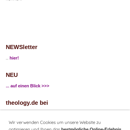
NEWSletter
...
hier!
NEU
... auf einen Blick >>>
theology.de bei
...
Facebook
...
Twitter
Wir verwenden Cookies um unsere Website zu
optimieren und Ihnen das
bestmögliche Online-Erlebnis