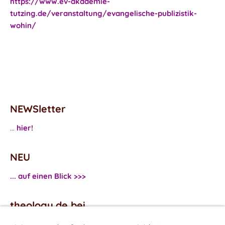
https://www.ev-akademie-
tutzing.de/veranstaltung/evangelische-publizistik-
wohin/
NEWSletter
...
hier!
NEU
... auf einen Blick >>>
theology.de bei
...
Facebook