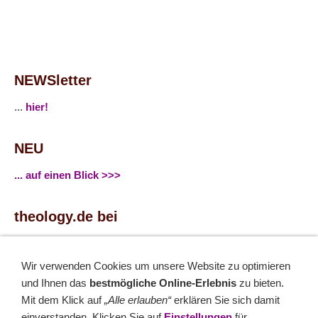
NEWSletter
...
hier!
NEU
... auf einen Blick >>>
theology.de bei
...
Facebook
...
Twitter
Wir verwenden Cookies um unsere Website zu optimieren
und Ihnen das
bestmögliche Online-Erlebnis
zu bieten.
Monatsrätsel
Mit dem Klick auf
„Alle erlauben“
erklären Sie sich damit
einverstanden. Klicken Sie auf
Einstellungen
für