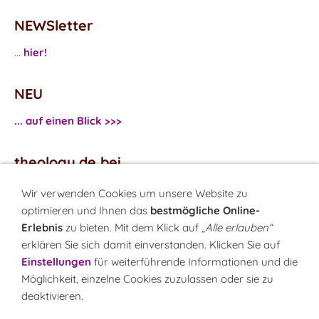
NEWSletter
...
hier!
NEU
... auf einen Blick >>>
theology.de bei
...
Facebook
Wir verwenden Cookies um unsere Website zu
...
Twitter
optimieren und Ihnen das
bestmögliche Online-
Erlebnis
zu bieten. Mit dem Klick auf
„Alle erlauben“
erklären Sie sich damit einverstanden. Klicken Sie auf
Monatsrätsel
Einstellungen
für weiterführende Informationen und die
Rätseln & Gewinnen!
Möglichkeit, einzelne Cookies zuzulassen oder sie zu
deaktivieren.
Seit 18.10.1999