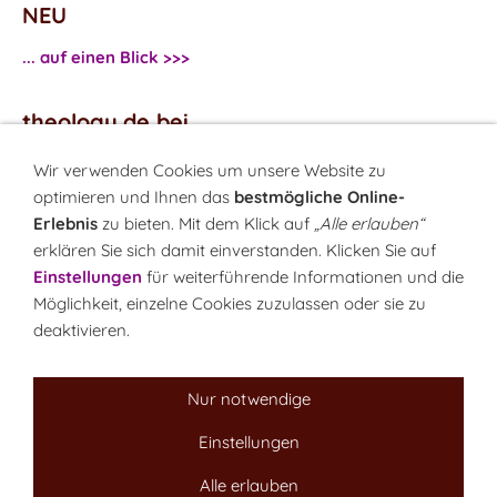
NEU
... auf einen Blick >>>
theology.de bei
...
Facebook
Wir verwenden Cookies um unsere Website zu
...
Twitter
optimieren und Ihnen das
bestmögliche Online-
Erlebnis
zu bieten. Mit dem Klick auf
„Alle erlauben“
erklären Sie sich damit einverstanden. Klicken Sie auf
Monatsrätsel
Einstellungen
für weiterführende Informationen und die
Rätseln & Gewinnen!
Möglichkeit, einzelne Cookies zuzulassen oder sie zu
deaktivieren.
Seit 18.10.1999
Nur notwendige
Einstellungen
Sitemap
NEWSletter
LINK-Hinweis
Disclaimer
Datenschutzerklärung
Über uns
Alle erlauben
Kontakt
Impressum
Cookies