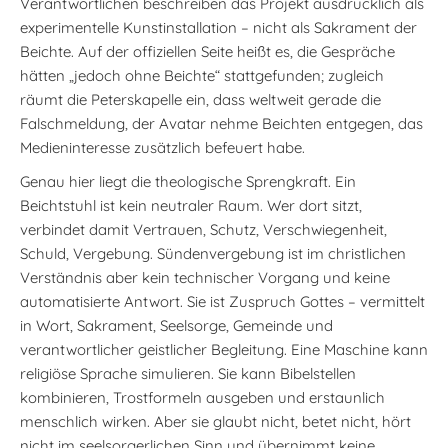
Verantwortlichen beschreiben das Projekt ausdrücklich als
experimentelle Kunstinstallation – nicht als Sakrament der
Beichte. Auf der offiziellen Seite heißt es, die Gespräche
hätten „jedoch ohne Beichte“ stattgefunden; zugleich
räumt die Peterskapelle ein, dass weltweit gerade die
Falschmeldung, der Avatar nehme Beichten entgegen, das
Medieninteresse zusätzlich befeuert habe.
Genau hier liegt die theologische Sprengkraft. Ein
Beichtstuhl ist kein neutraler Raum. Wer dort sitzt,
verbindet damit Vertrauen, Schutz, Verschwiegenheit,
Schuld, Vergebung. Sündenvergebung ist im christlichen
Verständnis aber kein technischer Vorgang und keine
automatisierte Antwort. Sie ist Zuspruch Gottes – vermittelt
in Wort, Sakrament, Seelsorge, Gemeinde und
verantwortlicher geistlicher Begleitung. Eine Maschine kann
religiöse Sprache simulieren. Sie kann Bibelstellen
kombinieren, Trostformeln ausgeben und erstaunlich
menschlich wirken. Aber sie glaubt nicht, betet nicht, hört
nicht im seelsorgerlichen Sinn und übernimmt keine