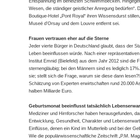
Entspannung im beheizten Schwimmbecken. Hingegen di
Wesen, die ständiger geistlicher Anregung bedürfen“. D
Boutique-Hotel „Pont Royal“ ihren Wissensdurst stillen
Museé d'Orsay und dem Louvre entfernt sei.
Frauen vertrauen eher auf die Sterne
Jeder vierte Bürger in Deutschland glaubt, dass der S
Leben beeinflussen würde. Nach einer repräsentativ
Institut Emnid (Bielefeld) aus dem Jahr 2012 sind die
sternengläubig; bei den Männern sind es lediglich 17
sie; stellt sich die Frage, warum sie diese dann lesen?
Schätzung von Experten erwirtschaften rund 20.000 A
halben Milliarde Euro.
Geburtsmonat beeinflusst tatsächlich Lebenserwa
Mediziner und Hirnforscher haben herausgefunden, da
Entwicklung, Gesundheit, Charakter und Lebenserwartu
Einflüsse, denen ein Kind im Mutterleib und bei der Geb
Wie die populärwissenschaftliche Zeitschrift „P.M. Mag