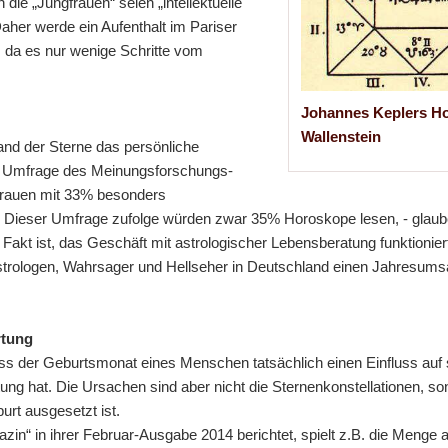
e „Jungfrauen“ seien „intellektuelle
aher werde ein Aufenthalt im Pariser
, da es nur wenige Schritte vom
Johannes Keplers Ho
Wallenstein
tand der Sterne das persönliche
en Umfrage des Meinungsforschungs-
 Frauen mit 33% besonders
%. Dieser Umfrage zufolge würden zwar 35% Horoskope lesen, - glaub
! Fakt ist, das Geschäft mit astrologischer Lebensberatung funktionie
strologen, Wahrsager und Hellseher in Deutschland einen Jahresumsa
rtung
ss der Geburtsmonat eines Menschen tatsächlich einen Einfluss auf 
ng hat. Die Ursachen sind aber nicht die Sternenkonstellationen, so
urt ausgesetzt ist.
azin“ in ihrer Februar-Ausgabe 2014 berichtet, spielt z.B. die Menge 