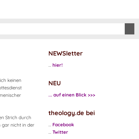
NEWSletter
...
hier!
lich keinen
NEU
ttesdienst
... auf einen Blick >>>
umenischer
theology.de bei
en Strich durch
...
Facebook
gar nicht in der
...
Twitter