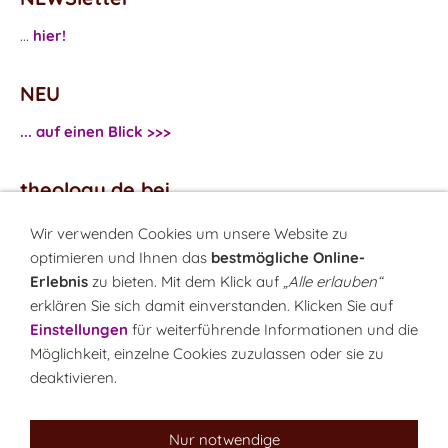
...
hier!
NEU
... auf einen Blick >>>
theology.de bei
...
Facebook
Wir verwenden Cookies um unsere Website zu
...
Twitter
optimieren und Ihnen das
bestmögliche Online-
Erlebnis
zu bieten. Mit dem Klick auf
„Alle erlauben“
erklären Sie sich damit einverstanden. Klicken Sie auf
Monatsrätsel
Einstellungen
für weiterführende Informationen und die
Rätseln & Gewinnen!
Möglichkeit, einzelne Cookies zuzulassen oder sie zu
deaktivieren.
Seit 18.10.1999
Nur notwendige