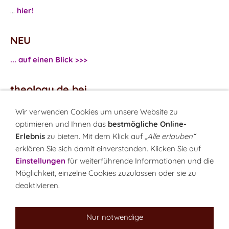
...
hier!
NEU
... auf einen Blick >>>
theology.de bei
...
Facebook
Wir verwenden Cookies um unsere Website zu
...
Twitter
optimieren und Ihnen das
bestmögliche Online-
Erlebnis
zu bieten. Mit dem Klick auf
„Alle erlauben“
erklären Sie sich damit einverstanden. Klicken Sie auf
Monatsrätsel
Einstellungen
für weiterführende Informationen und die
Rätseln & Gewinnen!
Möglichkeit, einzelne Cookies zuzulassen oder sie zu
deaktivieren.
Seit 18.10.1999
Nur notwendige