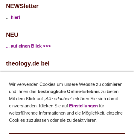
NEWSletter
...
hier!
NEU
... auf einen Blick >>>
theology.de bei
...
Facebook
...
Twitter
Wir verwenden Cookies um unsere Website zu optimieren
und Ihnen das
bestmögliche Online-Erlebnis
zu bieten.
Monatsrätsel
Mit dem Klick auf
„Alle erlauben“
erklären Sie sich damit
einverstanden. Klicken Sie auf
Einstellungen
für
Rätseln & Gewinnen!
weiterführende Informationen und die Möglichkeit, einzelne
Cookies zuzulassen oder sie zu deaktivieren.
Seit 18.10.1999