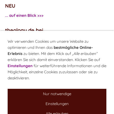
NEU
... auf einen Blick >>>
theology.de bei
...
Facebook
Wir verwenden Cookies um unsere Website zu
...
Twitter
optimieren und Ihnen das
bestmögliche Online-
Erlebnis
zu bieten. Mit dem Klick auf
„Alle erlauben“
erklären Sie sich damit einverstanden. Klicken Sie auf
Monatsrätsel
Einstellungen
für weiterführende Informationen und die
Rätseln & Gewinnen!
Möglichkeit, einzelne Cookies zuzulassen oder sie zu
deaktivieren.
Seit 18.10.1999
Nur notwendige
Einstellungen
Sitemap
NEWSletter
LINK-Hinweis
Disclaimer
Datenschutzerklärung
Über uns
Alle erlauben
Kontakt
Impressum
Cookies