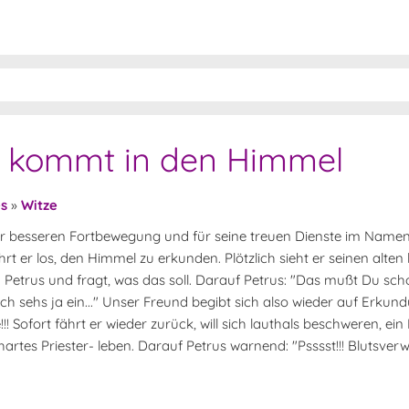
er kommt in den Himmel
es
»
Witze
ur besseren Fortbewegung und für seine treuen Dienste im Name
t er los, den Himmel zu erkunden. Plötzlich sieht er seinen alten
zu Petrus und fragt, was das soll. Darauf Petrus: "Das mußt Du sch
.. ich sehs ja ein..." Unser Freund begibt sich also wieder auf Erkun
! Sofort fährt er wieder zurück, will sich lauthals beschweren, ein
 hartes Priester- leben. Darauf Petrus warnend: "Psssst!!! Blutsv