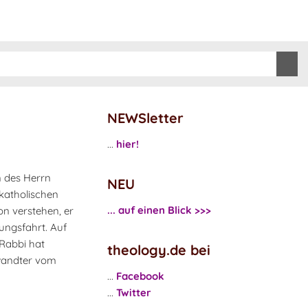
NEWSletter
...
hier!
n des Herrn
NEU
 katholischen
... auf einen Blick >>>
on verstehen, er
dungsfahrt. Auf
 Rabbi hat
theology.de bei
erwandter vom
...
Facebook
...
Twitter