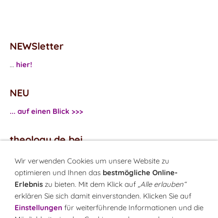
NEWSletter
...
hier!
NEU
... auf einen Blick >>>
theology.de bei
...
Facebook
Wir verwenden Cookies um unsere Website zu
...
Twitter
optimieren und Ihnen das
bestmögliche Online-
Erlebnis
zu bieten. Mit dem Klick auf
„Alle erlauben“
erklären Sie sich damit einverstanden. Klicken Sie auf
Monatsrätsel
Einstellungen
für weiterführende Informationen und die
Rätseln & Gewinnen!