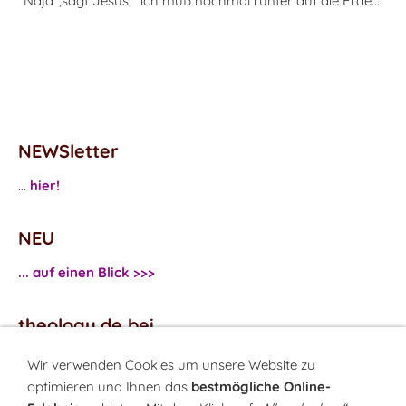
"Naja",sagt Jesus, "ich muß nochmal runter auf die Erde..."
NEWSletter
...
hier!
NEU
... auf einen Blick >>>
theology.de bei
...
Facebook
Wir verwenden Cookies um unsere Website zu
...
Twitter
optimieren und Ihnen das
bestmögliche Online-