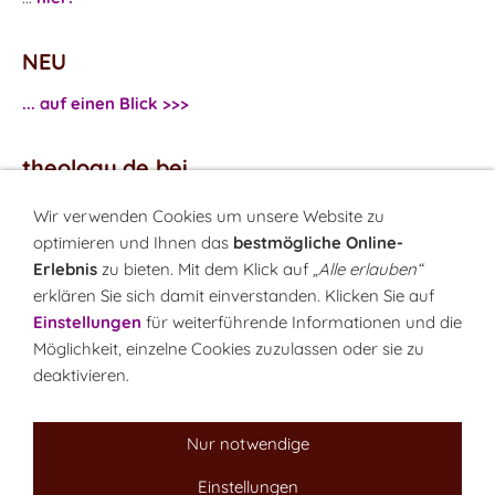
NEU
... auf einen Blick >>>
theology.de bei
...
Facebook
Wir verwenden Cookies um unsere Website zu
...
Twitter
optimieren und Ihnen das
bestmögliche Online-
Erlebnis
zu bieten. Mit dem Klick auf
„Alle erlauben“
erklären Sie sich damit einverstanden. Klicken Sie auf
Monatsrätsel
Einstellungen
für weiterführende Informationen und die
Rätseln & Gewinnen!
Möglichkeit, einzelne Cookies zuzulassen oder sie zu
deaktivieren.
Seit 18.10.1999
Nur notwendige
Einstellungen