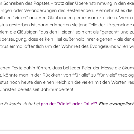
 Schreiben des Papstes – trotz aller Übereinstimmung in den ex
rungen oder Veränderungen des Bestehenden. Vielmehr ist es die
all den "vielen" anderen Glaubenden gemeinsam zu feiern. Wenn d
stus gestorben ist, dann erinnerten sie jene Teile der Urgemeinde
salem die Gläubigen "aus den Heiden" so nicht als "gerecht" und z
erzeugung, dass es kein Heil außerhalb ihrer eigenen – als der e
trus einmal öffentlich um der Wahrheit des Evangeliums willen w
schen Texte dahin führen, dass bei jeder Feier der Messe die öku
e, könnte man in der Rückkehr von "für alle" zu "für viele" theolo
istus noch heute den einen Kelch an die vielen mit den Worten rei
hristen bereits seit Jahrhunderten!
m Eckstein steht bei
pro.de
:
"Viele" oder "alle"?
Eine evangelisc