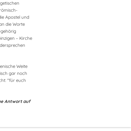
egetischen
 römisch-
ie Apostel und
 an die Worte
ugehörig
inzigen – Kirche
idersprechen
menische Weite
gisch gar noch
cht: "für euch
he Antwort auf