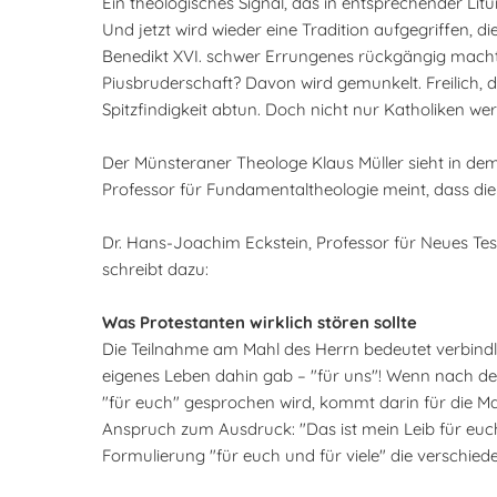
Ein theologisches Signal, das in entsprechender Lit
Und jetzt wird wieder eine Tradition aufgegriffen, 
Benedikt XVI. schwer Errungenes rückgängig macht.
Piusbruderschaft? Davon wird gemunkelt. Freilich, 
Spitzfindigkeit abtun. Doch nicht nur Katholiken wer
Der Münsteraner Theologe Klaus Müller sieht in dem 
Professor für Fundamentaltheologie meint, dass di
Dr. Hans-Joachim Eckstein, Professor für Neues Tes
schreibt dazu:
Was Protestanten wirklich stören sollte
Die Teilnahme am Mahl des Herrn bedeutet verbind
eigenes Leben dahin gab – "für uns"! Wenn nach der
"für euch" gesprochen wird, kommt darin für die 
Anspruch zum Ausdruck: "Das ist mein Leib für euch!"
Formulierung "für euch und für viele" die verschie