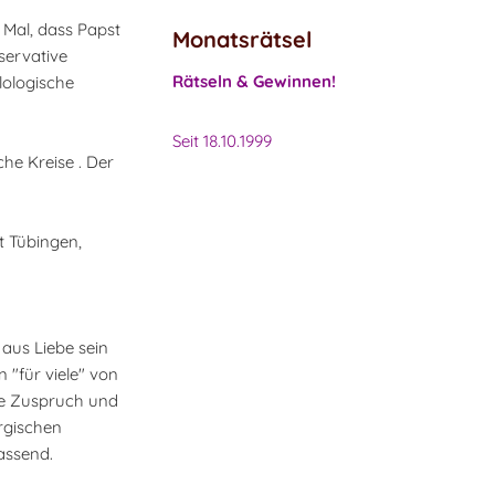
 Mal, dass Papst
Monatsrätsel
servative
Rätseln & Gewinnen!
lologische
Seit 18.10.1999
he Kreise . Der
t Tübingen,
aus Liebe sein
 "für viele" von
re Zuspruch und
urgischen
assend.