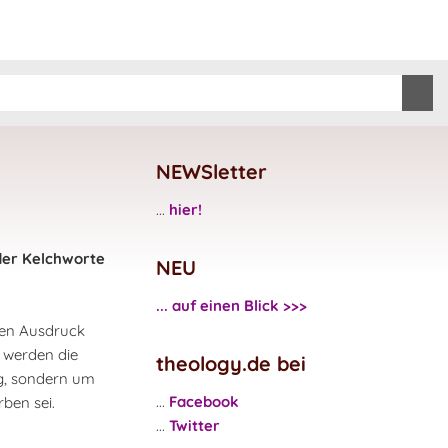
NEWSletter
...
hier!
der Kelchworte
NEU
... auf einen Blick >>>
 den Ausdruck
s werden die
theology.de bei
ng, sondern um
...
Facebook
ben sei.
...
Twitter