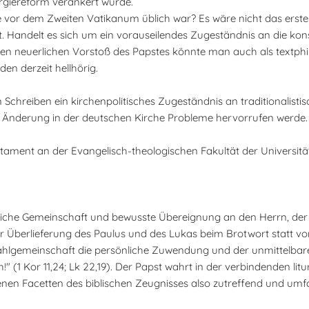
urgiereform verankert wurde.
die vor dem Zweiten Vatikanum üblich war? Es wäre nicht das erste
 Handelt es sich um ein vorauseilendes Zugeständnis an die kon
den neuerlichen Vorstoß des Papstes könnte man auch als textphi
den derzeit hellhörig.
Schreiben ein kirchenpolitisches Zugeständnis an traditionalistisc
e Änderung in der deutschen Kirche Probleme hervorrufen werde.
tament an der Evangelisch-theologischen Fakultät der Universitä
liche Gemeinschaft und bewusste Übereignung an den Herrn, der 
 Überlieferung des Paulus und des Lukas beim Brotwort statt von
Mahlgemeinschaft die persönliche Zuwendung und der unmittelba
 (1 Kor 11,24; Lk 22,19). Der Papst wahrt in der verbindenden lit
denen Facetten des biblischen Zeugnisses also zutreffend und umf